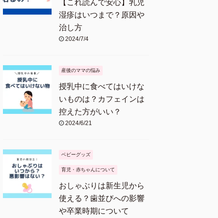
【これ読んで安心】乳児
湿疹はいつまで？原因や
治し方
2024/7/4
産後のママの悩み
授乳中に食べてはいけな
いものは？カフェインは
控えた方がいい？
2024/6/21
ベビーグッズ
育児・赤ちゃんについて
おしゃぶりは新生児から
使える？歯並びへの影響
や卒業時期について