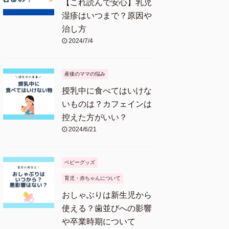
【これ読んで安心】乳児
湿疹はいつまで？原因や
治し方
2024/7/4
産後のママの悩み
授乳中に食べてはいけな
いものは？カフェインは
控えた方がいい？
2024/6/21
ベビーグッズ
育児・赤ちゃんについて
おしゃぶりは新生児から
使える？歯並びへの影響
や卒業時期について