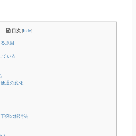
目次
[
hide
]
する原因
している
る
な便通の変化
・下痢の解消法