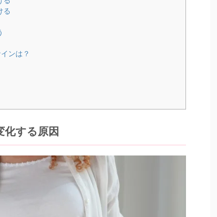
ける
ける
う
サインは？
変化する原因