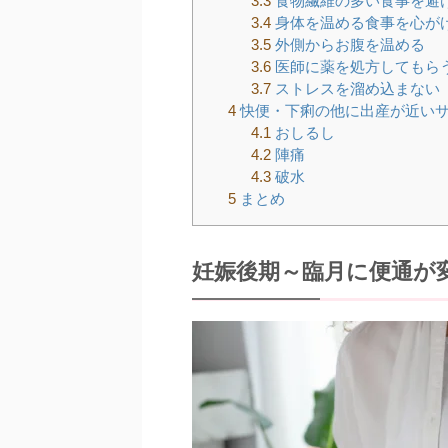
3.3
食物繊維の多い食事を避
3.4
身体を温める食事を心が
3.5
外側からお腹を温める
3.6
医師に薬を処方してもら
3.7
ストレスを溜め込まない
4
快便・下痢の他に出産が近い
4.1
おしるし
4.2
陣痛
4.3
破水
5
まとめ
妊娠後期～臨月に便通が