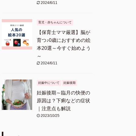
2024/6/11
育児・赤ちゃんについて
【保育士ママ厳選】脳が
育つ♪0歳におすすめの絵
本20選～今すぐ始めよう
～
2024/6/11
妊娠中について
妊娠後期
妊娠後期～臨月の快便の
原因は？下痢などの症状
｜注意点も解説
2023/10/25