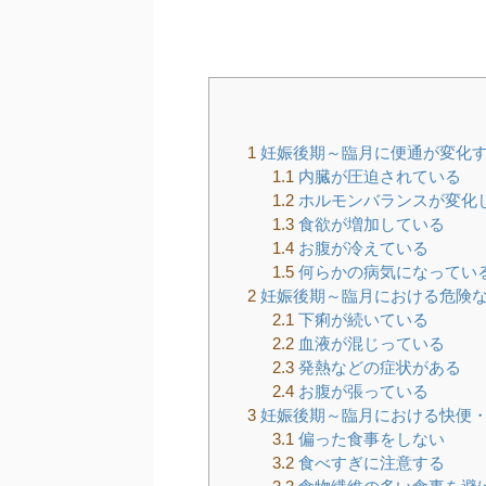
1
妊娠後期～臨月に便通が変化
1.1
内臓が圧迫されている
1.2
ホルモンバランスが変化
1.3
食欲が増加している
1.4
お腹が冷えている
1.5
何らかの病気になってい
2
妊娠後期～臨月における危険
2.1
下痢が続いている
2.2
血液が混じっている
2.3
発熱などの症状がある
2.4
お腹が張っている
3
妊娠後期～臨月における快便
3.1
偏った食事をしない
3.2
食べすぎに注意する