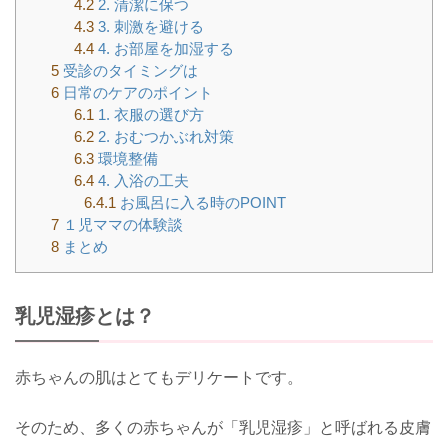
4.2
2. 清潔に保つ
4.3
3. 刺激を避ける
4.4
4. お部屋を加湿する
5
受診のタイミングは
6
日常のケアのポイント
6.1
1. 衣服の選び方
6.2
2. おむつかぶれ対策
6.3
環境整備
6.4
4. 入浴の工夫
6.4.1
お風呂に入る時のPOINT
7
１児ママの体験談
8
まとめ
乳児湿疹とは？
赤ちゃんの肌はとてもデリケートです。
そのため、多くの赤ちゃんが「乳児湿疹」と呼ばれる皮膚