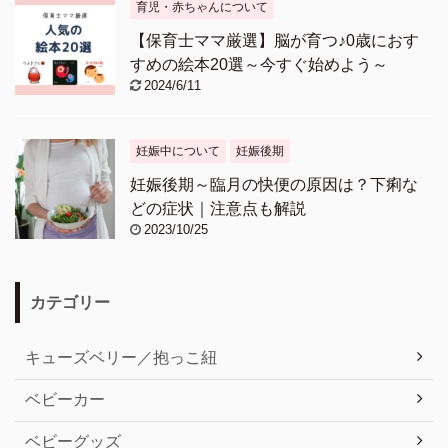
育児・赤ちゃんについて
【保育士ママ厳選】脳が育つ♪0歳におす
すめの絵本20選～今すぐ始めよう～
2024/6/11
妊娠中について
妊娠後期
妊娠後期～臨月の快便の原因は？下痢な
どの症状｜注意点も解説
2023/10/25
カテゴリー
キューズベリー／抱っこ紐
ベビーカー
ベビーグッズ