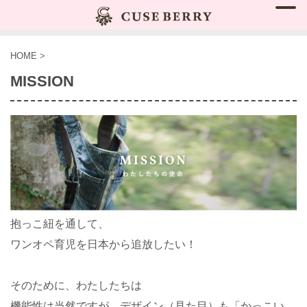
HOME
>
MISSION
抱っこ紐を通して、
ワンオペ育児を日本から追放したい！
そのために、わたしたちは
機能性は当然ですが、デザイン（見た目）も「かっこい