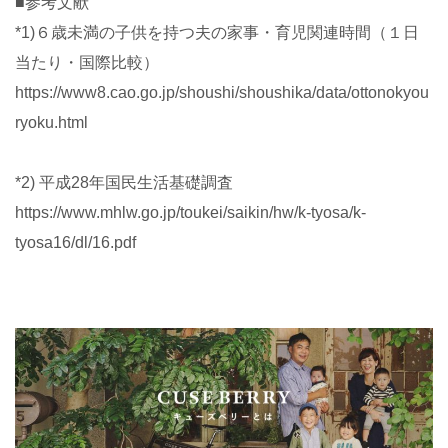
■参考文献
*1)６歳未満の子供を持つ夫の家事・育児関連時間（１日
当たり・国際比較）
https://www8.cao.go.jp/shoushi/shoushika/data/ottonokyou
ryoku.html
*2) 平成28年国民生活基礎調査
https://www.mhlw.go.jp/toukei/saikin/hw/k-tyosa/k-
tyosa16/dl/16.pdf