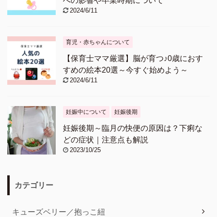
への影響や卒業時期について
2024/6/11
育児・赤ちゃんについて
【保育士ママ厳選】脳が育つ♪0歳におす
すめの絵本20選～今すぐ始めよう～
2024/6/11
妊娠中について
妊娠後期
妊娠後期～臨月の快便の原因は？下痢な
どの症状｜注意点も解説
2023/10/25
カテゴリー
キューズベリー／抱っこ紐