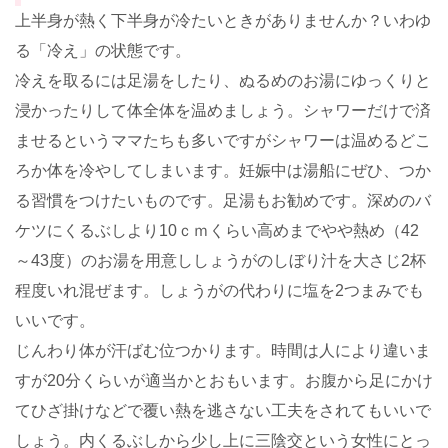
上半身が熱く下半身が冷たいときがありませんか？いわゆ
る「冷え」の状態です。
冷えを取るには足湯をしたり、ぬるめのお湯にゆっくりと
浸かったりして体全体を温めましょう。シャワーだけで済
ませるというママたちも多いですがシャワーは温めるどこ
ろか体を冷やしてしまいます。妊娠中は湯船にぜひ、つか
る習慣をつけたいものです。足湯もお勧めです。深めのバ
ケツにくるぶしより10ｃｍくらい高めまでやや熱め（42
～43度）のお湯を用意ししょうがのしぼり汁を大さじ2杯
程度いれ混ぜます。しょうがの代わりに塩を2つまみでも
いいです。
じんわり体が汗ばむ位つかります。時間は人により違いま
すが20分くらいが適当かとおもいます。お腹から足にかけ
てひざ掛けなどで覆い熱を逃さない工夫をされてもいいで
しょう。内くるぶしから少し上に三陰交という女性にとっ