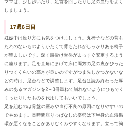
ママは、少し歩いたり、足首を回したりし足の血行をよく
しましょう。
17週6日目
妊娠中は座り方にも気をつけましょう。丸椅子などの背も
たれのないものよりかたくて背もたれがしっかりある椅子
が望ましいです。深く腰掛け骨盤がまっすぐ安定するよう
に座ります。足を直角にまげて床に両方の足の裏がぴった
りつくくらいの高さが良いのですがつま先しかつかないな
どの時は、足台などで調整します。足台は読み終わった厚
みのあるマガジンを2－3冊重ねて崩れないようにひもでく
くったりしたものを代用してもいいでしょう。
足を組むのは骨盤の歪みや血行不良の原因になりやすいの
でやめます。長時間座りっぱなしの姿勢は下半身の血液循
環が悪くなることがありむくみやすくなります。立って簡