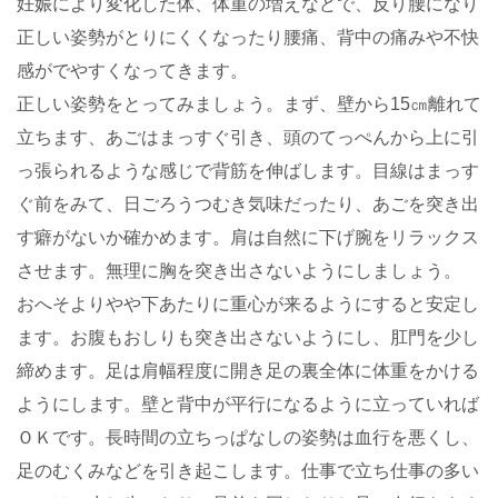
妊娠により変化した体、体重の増えなどで、反り腰になり
正しい姿勢がとりにくくなったり腰痛、背中の痛みや不快
感がでやすくなってきます。
正しい姿勢をとってみましょう。まず、壁から15㎝離れて
立ちます、あごはまっすぐ引き、頭のてっぺんから上に引
っ張られるような感じで背筋を伸ばします。目線はまっす
ぐ前をみて、日ごろうつむき気味だったり、あごを突き出
す癖がないか確かめます。肩は自然に下げ腕をリラックス
させます。無理に胸を突き出さないようにしましょう。
おへそよりやや下あたりに重心が来るようにすると安定し
ます。お腹もおしりも突き出さないようにし、肛門を少し
締めます。足は肩幅程度に開き足の裏全体に体重をかける
ようにします。壁と背中が平行になるように立っていれば
ＯＫです。長時間の立ちっぱなしの姿勢は血行を悪くし、
足のむくみなどを引き起こします。仕事で立ち仕事の多い