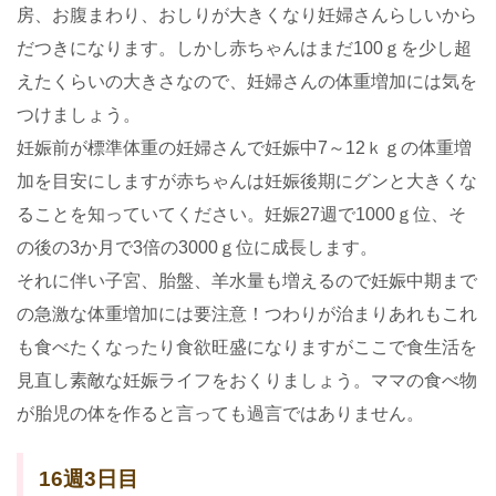
房、お腹まわり、おしりが大きくなり妊婦さんらしいから
だつきになります。しかし赤ちゃんはまだ100ｇを少し超
えたくらいの大きさなので、妊婦さんの体重増加には気を
つけましょう。
妊娠前が標準体重の妊婦さんで妊娠中7～12ｋｇの体重増
加を目安にしますが赤ちゃんは妊娠後期にグンと大きくな
ることを知っていてください。妊娠27週で1000ｇ位、そ
の後の3か月で3倍の3000ｇ位に成長します。
それに伴い子宮、胎盤、羊水量も増えるので妊娠中期まで
の急激な体重増加には要注意！つわりが治まりあれもこれ
も食べたくなったり食欲旺盛になりますがここで食生活を
見直し素敵な妊娠ライフをおくりましょう。ママの食べ物
が胎児の体を作ると言っても過言ではありません。
16週3日目