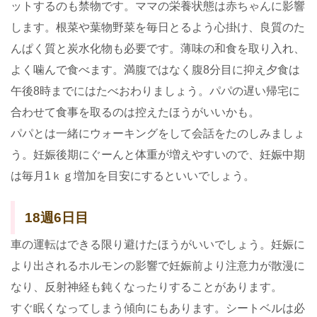
ットするのも禁物です。ママの栄養状態は赤ちゃんに影響
します。根菜や葉物野菜を毎日とるよう心掛け、良質のた
んぱく質と炭水化物も必要です。薄味の和食を取り入れ、
よく噛んで食べます。満腹ではなく腹8分目に抑え夕食は
午後8時までにはたべおわりましょう。パパの遅い帰宅に
合わせて食事を取るのは控えたほうがいいかも。
パパとは一緒にウォーキングをして会話をたのしみましょ
う。妊娠後期にぐーんと体重が増えやすいので、妊娠中期
は毎月1ｋｇ増加を目安にするといいでしょう。
18週6日目
車の運転はできる限り避けたほうがいいでしょう。妊娠に
より出されるホルモンの影響で妊娠前より注意力が散漫に
なり、反射神経も鈍くなったりすることがあります。
すぐ眠くなってしまう傾向にもあります。シートベルは必