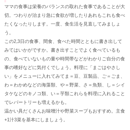
ママの食事は栄養のバランスの取れた食事であることが大
切。つわりが治まり急に食欲が増したりあれもこれも食べ
たくなったりします。一度、食生活を見直してみましょ
う。
この2,3日の食事、間食、食べた時間とともに書き出して
みてはいかがですか。書き出すことでよく食べているも
の、食べていないもの量や時間帯などがわかりご自分の食
事の嗜好などに気付くでしょう。料理に「まごはやさし
い」をメニューに入れてみてま＝豆、豆製品、ご＝ごま、
わ＝わかめなどの海藻類、や＝野菜、さ＝魚類、し＝シイ
タケなどのキノコ類、い＝芋類これらを料理に入れること
でレパートリーも増えるかも。
温かい具だくさんお味噌汁や野菜スープもおすすめ。主食
+1汁3菜を基本にしましょう。