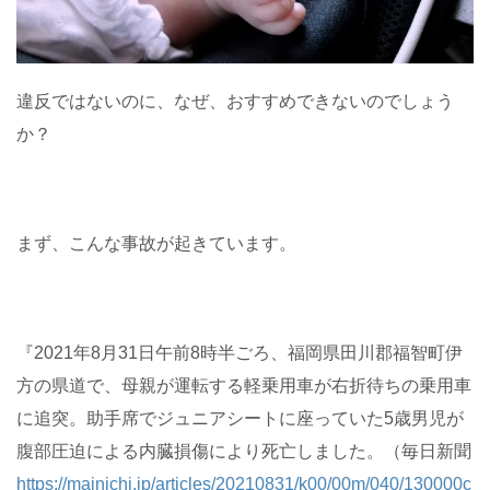
違反ではないのに、なぜ、おすすめできないのでしょう
か？
まず、こんな事故が起きています。
『2021年8月31日午前8時半ごろ、福岡県田川郡福智町伊
方の県道で、母親が運転する軽乗用車が右折待ちの乗用車
に追突。助手席でジュニアシートに座っていた5歳男児が
腹部圧迫による内臓損傷により死亡しました。（毎日新聞
https://mainichi.jp/articles/20210831/k00/00m/040/130000c