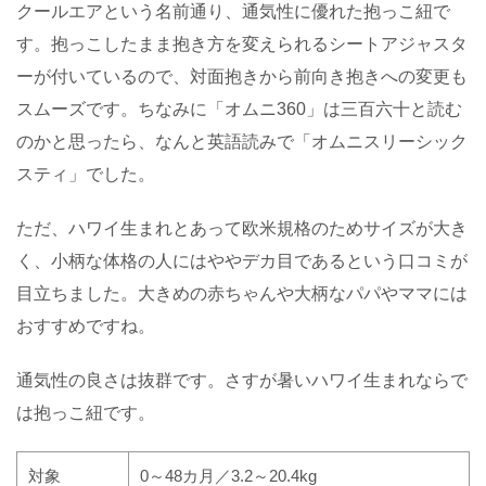
クールエアという名前通り、通気性に優れた抱っこ紐で
す。抱っこしたまま抱き方を変えられるシートアジャスタ
ーが付いているので、対面抱きから前向き抱きへの変更も
スムーズです。ちなみに「オムニ
360
」は三百六十と読む
のかと思ったら、なんと英語読みで「オムニスリーシック
スティ」でした。
ただ、ハワイ生まれとあって欧米規格のためサイズが大き
く、小柄な体格の人にはややデカ目であるという口コミが
目立ちました。大きめの赤ちゃんや大柄なパパやママには
おすすめですね。
通気性の良さは抜群です。さすが暑いハワイ生まれならで
は抱っこ紐です。
対象
0
～
48
カ月／
3.2
～
20.4kg