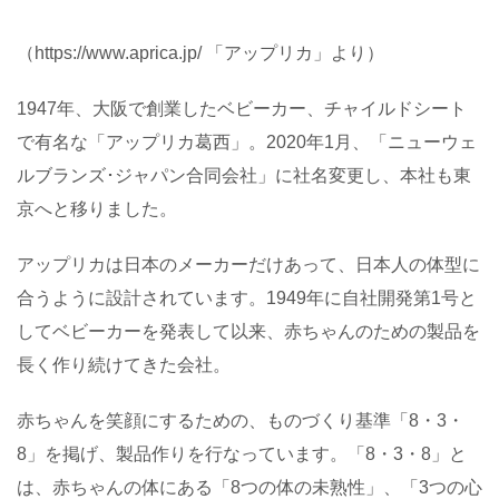
（
https://www.aprica.jp/
「アップリカ」より）
1947
年、大阪で創業したベビーカー、チャイルドシート
で有名な「アップリカ葛西」。
2020
年
1
月、「ニューウェ
ルブランズ･ジャパン合同会社」に社名変更し、本社も東
京へと移りました。
アップリカは日本のメーカーだけあって、日本人の体型に
合うように設計されています。
1949
年に自社開発第
1
号と
してベビーカーを発表して以来、赤ちゃんのための製品を
長く作り続けてきた会社。
赤ちゃんを笑顔にするための、ものづくり基準「
8
・
3
・
8
」を掲げ、製品作りを行なっています。「
8
・
3
・
8
」と
は、赤ちゃんの体にある「
8
つの体の未熟性」、「
3
つの心