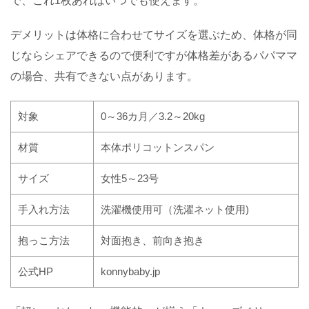
で、これ
1
枚あればいつでも使えます。
デメリットは体格に合わせてサイズを選ぶため、体格が同
じならシェアできるので便利ですが体格差があるパパママ
の場合、共有できない点があります。
対象
0
～
36
カ月／
3.2
～
20kg
材質
本体ポリコットンスパン
サイズ
女性
5
～
23
号
手入れ方法
洗濯機使用可（洗濯ネット使用
)
抱っこ方法
対面抱き、前向き抱き
公式
HP
konnybaby.jp