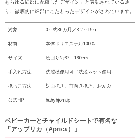
あらゆる細部に配慮したデザイン」と表記されている通
り、徹底的に細部にこだわったデザインがされています。
対象
0
～約
36
カ月／
3.2
～
15kg
材質
本体ポリエステル
100
％
サイズ
腰回り約
67
～
160cm
手入れ方法
洗濯機使用可（洗濯ネット使用
)
抱っこ方法
対面抱き、前向き抱き、おんぶ
公式
HP
babybjorn.jp
ベビーカーとチャイルドシートで有名な
「アップリカ（
Aprica
）」