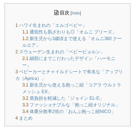
目次
[
hide
]
1
ハワイ生まれの「エルゴベビー」
1.1
通気性も肌ざわりも◎「オムニ ブリーズ」
1.2
新生児から3歳頃まで使える「オムニ360 クー
ルエア」
2
スウェーデン生まれの「ベビービョルン」
2.1
細部にまでこだわったデザイン「ハーモニ
ー」
3
ベビーカーとチャイルドシートで有名な「アップリ
カ（Aprica）」
3.1
新生児から使える抱っこ紐「コアラ ウルトラ
メッシュ EX」
3.2
肩負担を軽減した「ジョイン EL-E」
3.3
ファッショナブルな「抱っこ紐オリジナル」
3.4
体重分散率2倍の「おんぶ抱っこ紐NICO」
4
まとめ