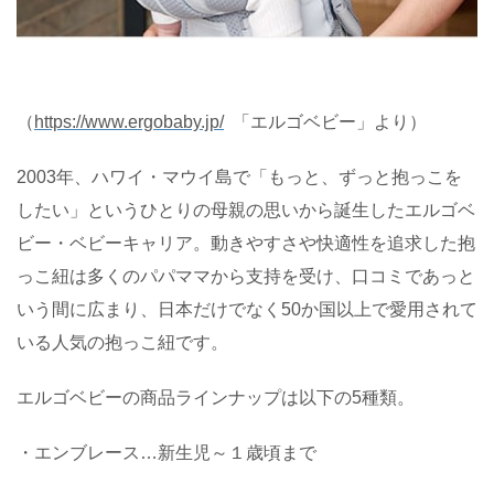
（
https://www.ergobaby.jp/
「エルゴベビー」より）
2003
年、ハワイ・マウイ島で「もっと、ずっと抱っこを
したい」というひとりの母親の思いから誕生したエルゴベ
ビー・ベビーキャリア。動きやすさや快適性を追求した抱
っこ紐は多くのパパママから支持を受け、口コミであっと
いう間に広まり、日本だけでなく
50
か国以上で愛用されて
いる人気の抱っこ紐です。
エルゴベビーの商品ラインナップは以下の
5
種類。
・エンブレース
…
新生児～１歳頃まで