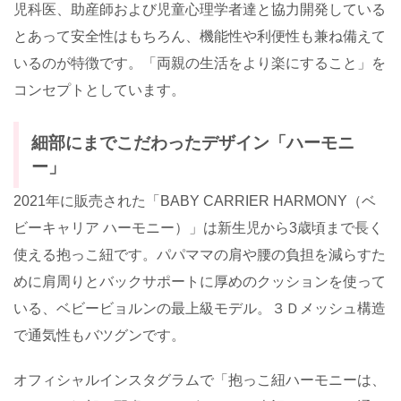
児科医、助産師および児童心理学者達と協力開発している
とあって安全性はもちろん、機能性や利便性も兼ね備えて
いるのが特徴です。「両親の生活をより楽にすること」を
コンセプトとしています。
細部にまでこだわったデザイン「ハーモニ
ー」
2021
年に販売された「
BABY CARRIER HARMONY
（ベ
ビーキャリア ハーモニー）」は新生児から
3
歳頃まで長く
使える抱っこ紐です。パパママの肩や腰の負担を減らすた
めに肩周りとバックサポートに厚めのクッションを使って
いる、ベビービョルンの最上級モデル。３Ｄメッシュ構造
で通気性もバツグンです。
オフィシャルインスタグラムで「抱っこ紐ハーモニーは、