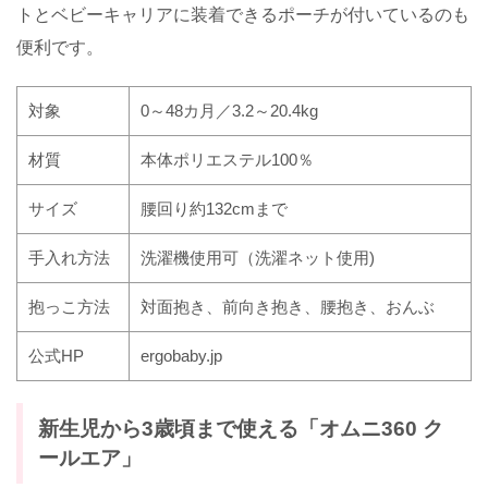
トとベビーキャリアに装着できるポーチが付いているのも
便利です。
対象
0
～
48
カ月／
3.2
～
20.4kg
材質
本体ポリエステル
100
％
サイズ
腰回り約
132cm
まで
手入れ方法
洗濯機使用可（洗濯ネット使用
)
抱っこ方法
対面抱き、前向き抱き、腰抱き、おんぶ
公式
HP
ergobaby.jp
新生児から
3
歳頃まで使える「オムニ
360
ク
ールエア」