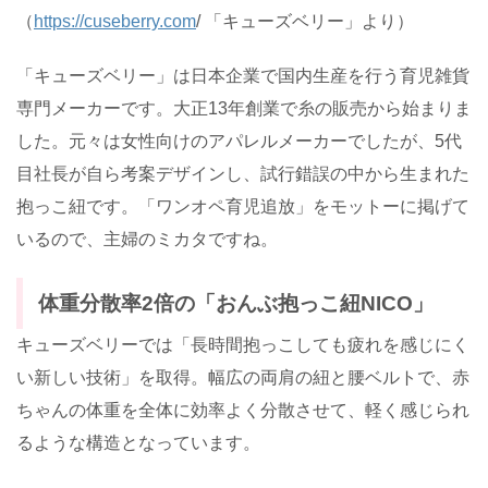
（
https://cuseberry.com
/
「キューズベリー」より）
「キューズベリー」は日本企業で国内生産を行う育児雑貨
専門メーカーです。大正
13
年創業で糸の販売から始まりま
した。元々は女性向けのアパレルメーカーでしたが、
5
代
目社長が自ら考案デザインし、試行錯誤の中から生まれた
抱っこ紐です。「ワンオペ育児追放」をモットーに掲げて
いるので、主婦のミカタですね。
体重分散率
2
倍の「おんぶ抱っこ紐NICO」
キューズベリーでは「長時間抱っこしても疲れを感じにく
い新しい技術」を取得。幅広の両肩の紐と腰ベルトで、赤
ちゃんの体重を全体に効率よく分散させて、軽く感じられ
るような構造となっています。