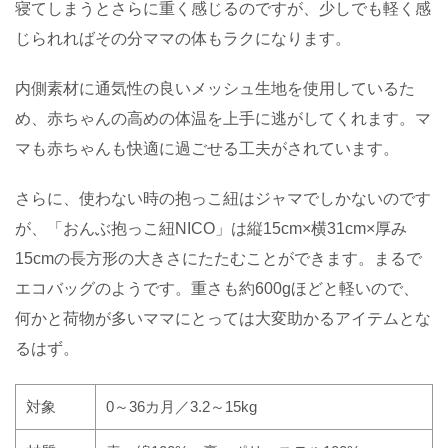
寝てしまうとさらに重く感じるのですが、少しでも軽く感
じられればその分ママの体もラクになります。
内側素材に通気性の良いメッシュ生地を使用しているた
め、赤ちゃんの高めの体温を上手に逃がしてくれます。マ
マも赤ちゃんも快適に過ごせる工夫がされています。
さらに、使わない時の抱っこ紐はジャマでしかないのです
が、「おんぶ抱っこ紐NICO」は縦
15cm×
横
31cm×
厚み
15cm
の長方形の大きさにたたむことができます。まるで
エコバッグのようです。重さも約600
g
ほどと軽いので、
何かと荷物が多いママにとっては大変助かるアイテムとな
るはず。
対象
0
～
36
カ月／
3.2
～
15kg