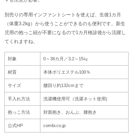
別売りの専用インファントシートを使えば、生後
1
カ月
（体重
3.2kg
）から使うことができるのも便利です。新生
児用の抱っこ紐が不要になるので
1
カ月検診後から活躍し
てくれますね。
対象
0
～
36
カ月／
3.2
～
15
㎏
材質
本体ポリエステル
100
％
サイズ
腰回り約
132cm
まで
手入れ方法
洗濯機使用可（洗濯ネット使用
)
抱っこ方法
対面抱き、おんぶ、腰抱き
公式
HP
combi.co.jp