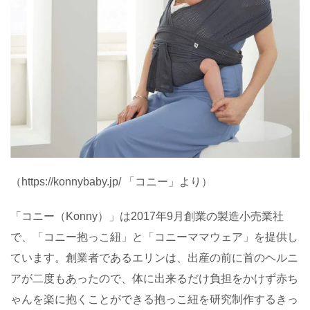
（
https://konnybaby.jp/
「コニー」より）
「コニー（
Konny
）」は
2017
年
9
月創業の製造小売業社
で、「コニー抱っこ紐」と「コニーママウェア」を提供し
ています。創業者であるエリンは、出産の前に首のヘルニ
アが二度もあったので、体に出来るだけ負担をかけず赤ち
ゃんを楽に抱くことができる抱っこ紐を研究制作するきっ