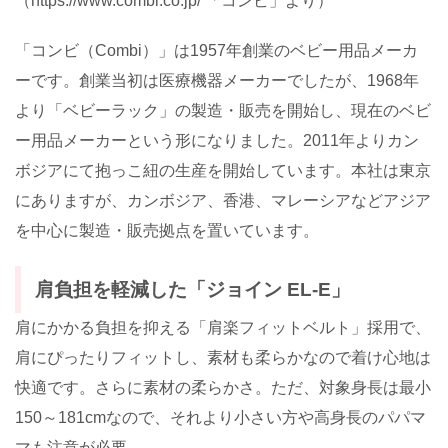
（
https://www.combi.co.jp/
「コンビ」より）
「コンビ（
Combi
）」は
1957
年創業のベビー用品メーカ
ーです。創業当初は医療機器メーカーでしたが、
1968
年
より「ベビーラック」の製造・販売を開始し、現在のベビ
ー用品メーカーという形になりました。
2011
年よりカン
ボジアにて抱っこ紐の生産を開始しています。本社は東京
にありますが、カンボジア、香港、マレーシアなどアジア
を中心に製造・販売拠点を置いています。
肩負担を軽減した「ジョイン
EL-E
」
肩にかかる負担を抑える「肩楽フィットベルト」採用で、
肩にぴったりフィットし、素材も柔らかなので着け心地は
快適です。さらに素材の柔らかさ。ただ、対象身長は最小
150
～
181cm
なので、それより小さい方や高身長のパパマ
マも注意が必要。