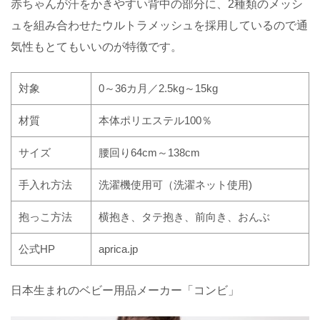
赤ちゃんが汗をかきやすい背中の部分に、
2
種類のメッシ
ュを組み合わせたウルトラメッシュを採用しているので通
気性もとてもいいのが特徴です。
対象
0
～
36
カ月／
2.5kg
～
15kg
材質
本体ポリエステル
100
％
サイズ
腰回り
64cm
～
138cm
手入れ方法
洗濯機使用可（洗濯ネット使用
)
抱っこ方法
横抱き、タテ抱き、前向き、おんぶ
公式
HP
aprica.jp
日本生まれのベビー用品メーカー「コンビ」