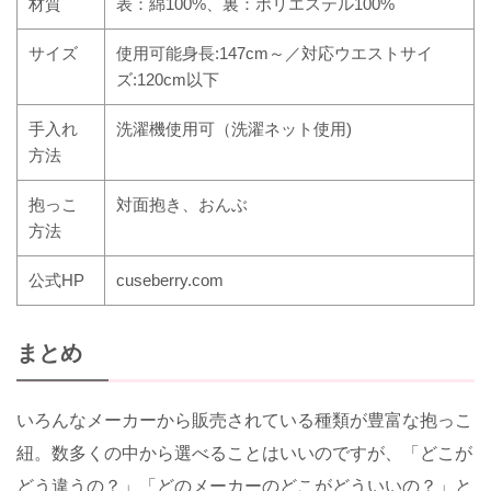
材質
表：綿100%、裏：ポリエステル100%
サイズ
使用可能身長
:147cm
～／対応ウエストサイ
ズ
:120cm以下
手入れ
洗濯機使用可（洗濯ネット使用
)
方法
抱っこ
対面抱き、おんぶ
方法
公式
HP
cuseberry.com
まとめ
いろんなメーカーから販売されている種類が豊富な抱っこ
紐。数多くの中から選べることはいいのですが、「どこが
どう違うの？」「どのメーカーのどこがどういいの？」と