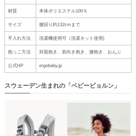
材質
本体ポリエステル
100
％
サイズ
腰回り約
132cm
まで
手入れ方法
洗濯機使用可（洗濯ネット使用
)
抱っこ方法
対面抱き、前向き抱き、腰抱き、おんぶ
公式
HP
ergobaby.jp
スウェーデン生まれの「ベビービョルン」