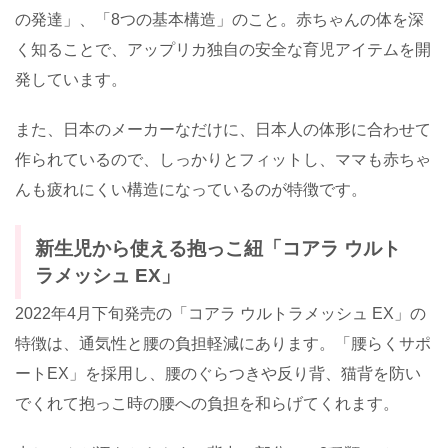
の発達」、「
8
つの基本構造」のこと。赤ちゃんの体を深
く知ることで、アップリカ独自の安全な育児アイテムを開
発しています。
また、日本のメーカーなだけに、日本人の体形に合わせて
作られているので、しっかりとフィットし、ママも赤ちゃ
んも疲れにくい構造になっているのが特徴です。
新生児から使える抱っこ紐「コアラ ウルト
ラメッシュ
EX
」
2022
年
4
月下旬発売の「コアラ ウルトラメッシュ
EX
」の
特徴は、通気性と腰の負担軽減にあります。「腰らくサポ
ート
EX
」を採用し、腰のぐらつきや反り背、猫背を防い
でくれて抱っこ時の腰への負担を和らげてくれます。