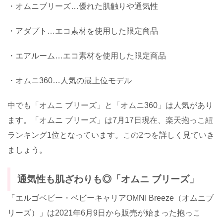
・オムニブリーズ
…
優れた肌触りや通気性
・アダプト
…
エコ素材を使用した限定商品
・エアルーム
…
エコ素材を使用した限定商品
・オムニ
360…
人気の最上位モデル
中でも「オムニ ブリーズ」と「オムニ
360
」は人気があり
ます。「オムニ ブリーズ」は
7
月
17
日現在、楽天抱っこ紐
ランキング
1
位となっています。この
2
つを詳しく見ていき
ましょう。
通気性も肌ざわりも◎「オムニ ブリーズ」
「エルゴベビー・ベビーキャリア
OMNI Breeze
（オムニブ
リーズ）」は
2021
年
6
月
9
日から販売が始まった抱っこ