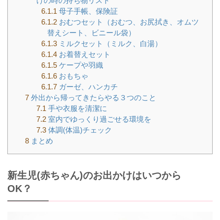
けの時の持ち物リスト
6.1.1
母子手帳、保険証
6.1.2
おむつセット（おむつ、お尻拭き、オムツ
替えシート、ビニール袋）
6.1.3
ミルクセット（ミルク、白湯）
6.1.4
お着替えセット
6.1.5
ケープや羽織
6.1.6
おもちゃ
6.1.7
ガーゼ、ハンカチ
7
外出から帰ってきたらやる３つのこと
7.1
手や衣服を清潔に
7.2
室内でゆっくり過ごせる環境を
7.3
体調(体温)チェック
8
まとめ
新生児(赤ちゃん)のお出かけはいつから
OK？