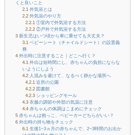
くと良いこと
2.1
外気浴とは
2.2
外気浴のやり方
2.2.1
①室内で外気浴する方法
2.2.2
②戸外で外気浴する方法
3
新生児はいつ頃から車に乗せても大丈夫？
3.1
ベビーシート（チャイルドシート）の設置義
務
4
外出時に注意すること｜どこへ行く？
4.1
外出は短時間にし、赤ちゃんの負担にならな
いようにしよう
4.2
人混みを避けて、なるべく静かな場所へ
4.2.1
近所の公園
4.2.2
図書館
4.2.3
ショッピングモール
4.3
衣服の調節や外部の気温に注意
4.4
赤ちゃんの体調はこまめにチェック
5
赤ちゃんは抱っこ、ベビーカーどちらがいい？
6
外出時の持ち物をチェック
6.1
生後1~3ヵ月の赤ちゃんで、2~3時間のお出か