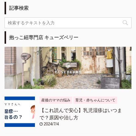
記事検索
抱っこ紐専門店 キューズベリー
産後のママの悩み
育児・赤ちゃんについて
【これ読んで安心】乳児湿疹はいつま
で？原因や治し方
2024/7/4