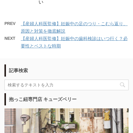
い
PREV
【産婦人科医監修】妊娠中の足のつり・こむら返り、
原因と対策を徹底解説
NEXT
【産婦人科医監修】妊娠中の歯科検診はいつ行く？必
要性とベストな時期
記事検索
抱っこ紐専門店 キューズベリー