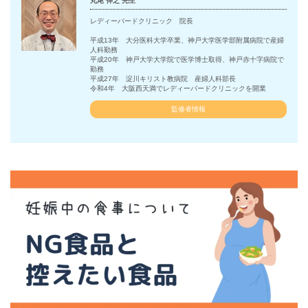
丸尾 伸之 先生
レディーバードクリニック 院長
平成13年 大分医科大学卒業、神戸大学医学部附属病院で産婦
人科勤務
平成20年 神戸大学大学院で医学博士取得、神戸赤十字病院で
勤務
平成27年 淀川キリスト教病院 産婦人科部長
令和4年 大阪西天満でレディーバードクリニックを開業
監修者情報