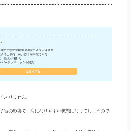
長
、神戸大学医学部附属病院で産婦人科勤務
医学博士取得、神戸赤十字病院で勤務
院 産婦人科部長
ーバードクリニックを開業
監修者情報
くありません。
子宮の影響で、痔になりやすい状態になってしまうので