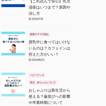
【これ読んで安心】乳児
湿疹はいつまで？原因や
治し方
2024/7/4
産後のママの悩み
授乳中に食べてはいけな
いものは？カフェインは
控えた方がいい？
2024/6/21
ベビーグッズ
育児・赤ちゃんについて
おしゃぶりは新生児から
使える？歯並びへの影響
や卒業時期について