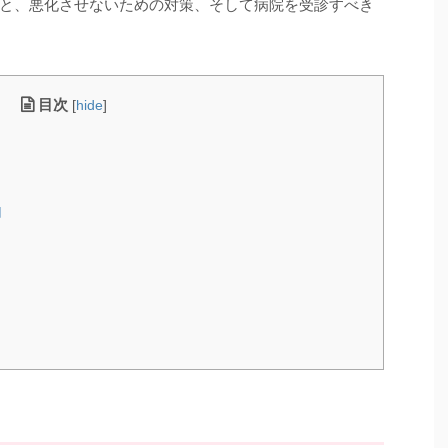
と、悪化させないための対策、そして病院を受診すべき
目次
[
hide
]
由