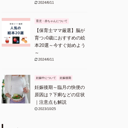
2024/6/11
育児・赤ちゃんについて
【保育士ママ厳選】脳が
育つ♪0歳におすすめの絵
本20選～今すぐ始めよう
～
2024/6/11
妊娠中について
妊娠後期
妊娠後期～臨月の快便の
原因は？下痢などの症状
｜注意点も解説
2023/10/25