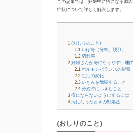
この記事では、妊娠中に痔になる原因
症状について詳しく解説します。
1
(おしりのこと)
1.1
いぼ痔（痔核、脱肛）
1.2
切れ痔
2
妊婦さんが痔になりやすい理
2.1
ホルモンバランスの影響
2.2
生活の変化
2.3
いきみを我慢すること
2.4
分娩時にいきむこと
3
痔にならないようにするには
4
痔になったときの対処法
(おしりのこと)