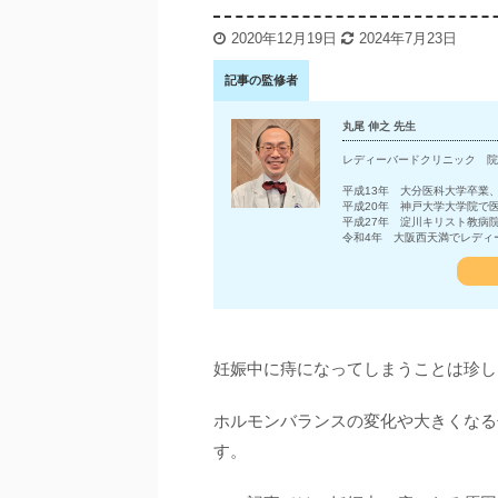
2020年12月19日
2024年7月23日
記事の監修者
丸尾 伸之 先生
レディーバードクリニック 院
平成13年 大分医科大学卒業
平成20年 神戸大学大学院で
平成27年 淀川キリスト教病
令和4年 大阪西天満でレディ
妊娠中に痔になってしまうことは珍し
ホルモンバランスの変化や大きくなる
す。