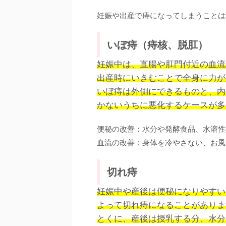
妊娠や出産で痔になってしまうことは
いぼ痔（痔核、脱肛）
妊娠中は、直腸や肛門付近の血流
出産時にいきむことで全身に力が
いぼ痔は外側にできるものと、内
かないうちに悪化するケースが多
便秘の改善：水分や発酵食品、水溶性
血流の改善：身体を冷やさない、お風
切れ痔
妊娠中や産後は便秘になりやすい
よって切れ痔になることがありま
とくに、産後は授乳する分、水分