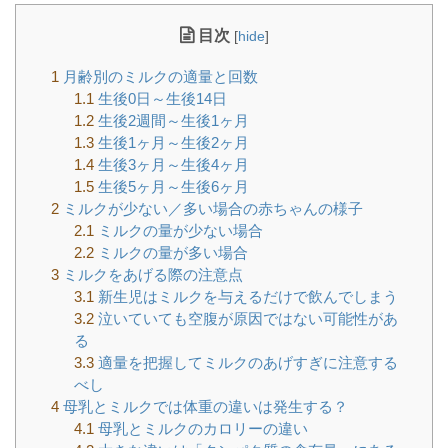
目次
[
hide
]
1
月齢別のミルクの適量と回数
1.1
生後0日～生後14日
1.2
生後2週間～生後1ヶ月
1.3
生後1ヶ月～生後2ヶ月
1.4
生後3ヶ月～生後4ヶ月
1.5
生後5ヶ月～生後6ヶ月
2
ミルクが少ない／多い場合の赤ちゃんの様子
2.1
ミルクの量が少ない場合
2.2
ミルクの量が多い場合
3
ミルクをあげる際の注意点
3.1
新生児はミルクを与えるだけで飲んでしまう
3.2
泣いていても空腹が原因ではない可能性があ
る
3.3
適量を把握してミルクのあげすぎに注意する
べし
4
母乳とミルクでは体重の違いは発生する？
4.1
母乳とミルクのカロリーの違い