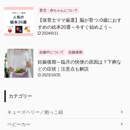
育児・赤ちゃんについて
【保育士ママ厳選】脳が育つ♪0歳におす
すめの絵本20選～今すぐ始めよう～
2024/6/11
妊娠中について
妊娠後期
妊娠後期～臨月の快便の原因は？下痢な
どの症状｜注意点も解説
2023/10/25
カテゴリー
キューズベリー／抱っこ紐
ベビーカー