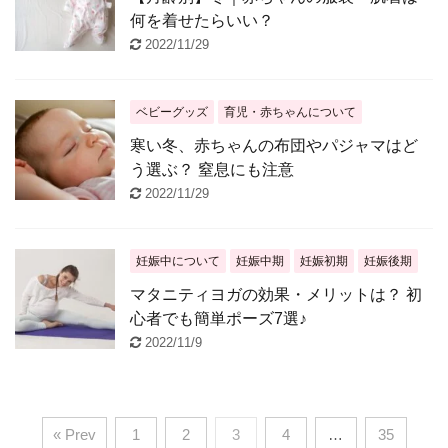
何を着せたらいい？
2022/11/29
ベビーグッズ
育児・赤ちゃんについて
寒い冬、赤ちゃんの布団やパジャマはど
う選ぶ？ 窒息にも注意
2022/11/29
妊娠中について
妊娠中期
妊娠初期
妊娠後期
マタニティヨガの効果・メリットは？ 初
心者でも簡単ポーズ7選♪
2022/11/9
« Prev
1
2
3
4
…
35