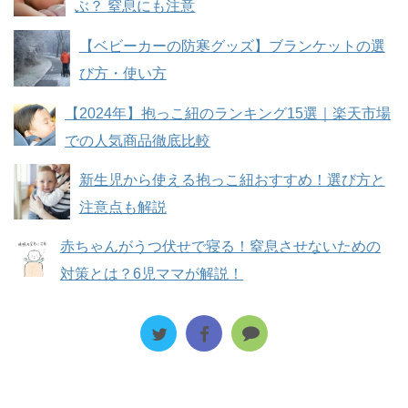
ぶ？ 窒息にも注意
【ベビーカーの防寒グッズ】ブランケットの選
び方・使い方
【2024年】抱っこ紐のランキング15選｜楽天市場
での人気商品徹底比較
新生児から使える抱っこ紐おすすめ！選び方と
注意点も解説
赤ちゃんがうつ伏せで寝る！窒息させないための
対策とは？6児ママが解説！