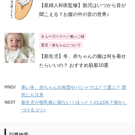
【産婦人科医監修】胎児はいつから音が
聞こえる？お腹の中の音の世界♪
キューズベリー／抱っこ紐
育児・赤ちゃんについて
【新生児】冬、赤ちゃんの服は何を着せ
たらいいの？ おすすめ肌着10選
PREV
寒い冬、赤ちゃんの布団やパジャマはどう選ぶ？ 窒
息にも注意
NEXT
新生児が授乳後に寝ない！ほっとくのはOK？寝かし
つけるコツ♪
記事検索