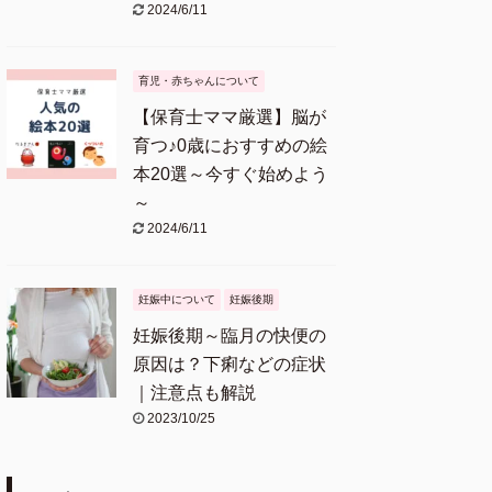
2024/6/11
育児・赤ちゃんについて
【保育士ママ厳選】脳が
育つ♪0歳におすすめの絵
本20選～今すぐ始めよう
～
2024/6/11
妊娠中について
妊娠後期
妊娠後期～臨月の快便の
原因は？下痢などの症状
｜注意点も解説
2023/10/25