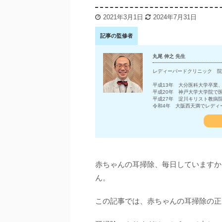
2021年3月1日
2024年7月31日
記事の監修者
丸尾 伸之 先生
レディーバードクリニック 院
平成13年 大分医科大学卒業
平成20年 神戸大学大学院で
平成27年 淀川キリスト教病
令和4年 大阪西天満でレディ
赤ちゃんの耳掃除、毎日していますか
ん。
この記事では、赤ちゃんの耳掃除の正