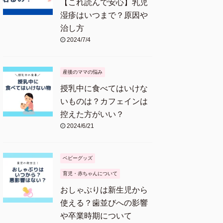
【これ読んで安心】乳児
湿疹はいつまで？原因や
治し方
2024/7/4
産後のママの悩み
授乳中に食べてはいけな
いものは？カフェインは
控えた方がいい？
2024/6/21
ベビーグッズ
育児・赤ちゃんについて
おしゃぶりは新生児から
使える？歯並びへの影響
や卒業時期について