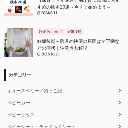
【保育士ママ厳選】脳が育つ♪0歳におす
すめの絵本20選～今すぐ始めよう～
2024/6/11
妊娠中について
妊娠後期
妊娠後期～臨月の快便の原因は？下痢な
どの症状｜注意点も解説
2023/10/25
カテゴリー
キューズベリー／抱っこ紐
ベビーカー
ベビーグッズ
ベビーシート・チャイルドシート