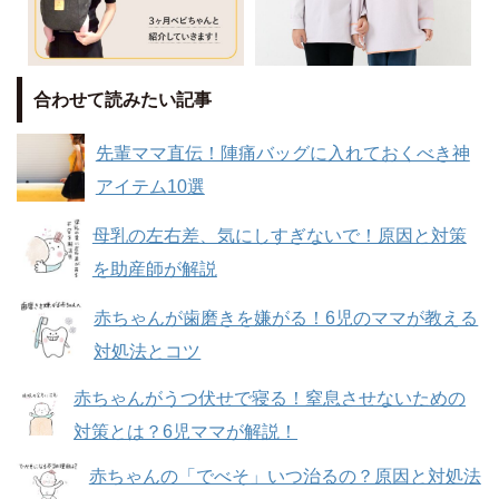
合わせて読みたい記事
先輩ママ直伝！陣痛バッグに入れておくべき神
アイテム10選
母乳の左右差、気にしすぎないで！原因と対策
を助産師が解説
赤ちゃんが歯磨きを嫌がる！6児のママが教える
対処法とコツ
赤ちゃんがうつ伏せで寝る！窒息させないための
対策とは？6児ママが解説！
赤ちゃんの「でべそ」いつ治るの？原因と対処法