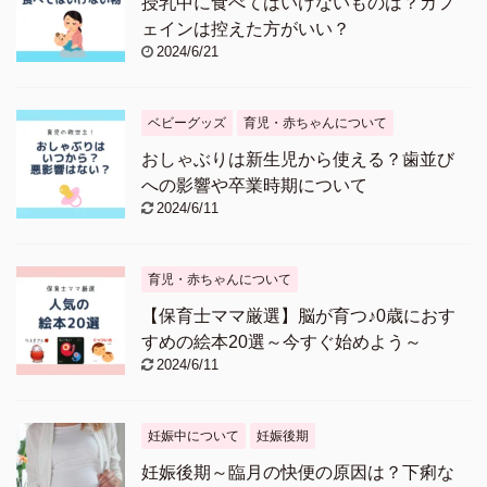
授乳中に食べてはいけないものは？カフ
ェインは控えた方がいい？
2024/6/21
ベビーグッズ
育児・赤ちゃんについて
おしゃぶりは新生児から使える？歯並び
への影響や卒業時期について
2024/6/11
育児・赤ちゃんについて
【保育士ママ厳選】脳が育つ♪0歳におす
すめの絵本20選～今すぐ始めよう～
2024/6/11
妊娠中について
妊娠後期
妊娠後期～臨月の快便の原因は？下痢な