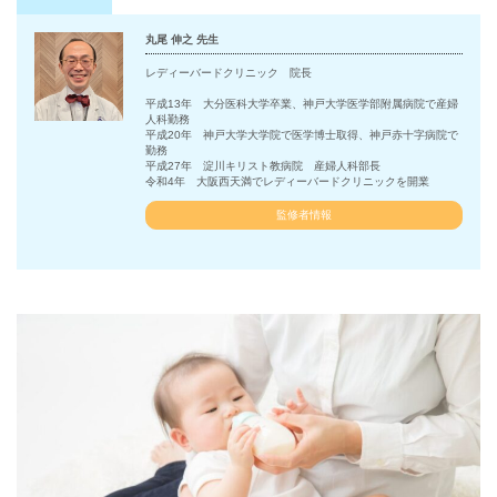
丸尾 伸之 先生
レディーバードクリニック 院長
平成13年 大分医科大学卒業、神戸大学医学部附属病院で産婦
人科勤務
平成20年 神戸大学大学院で医学博士取得、神戸赤十字病院で
勤務
平成27年 淀川キリスト教病院 産婦人科部長
令和4年 大阪西天満でレディーバードクリニックを開業
監修者情報