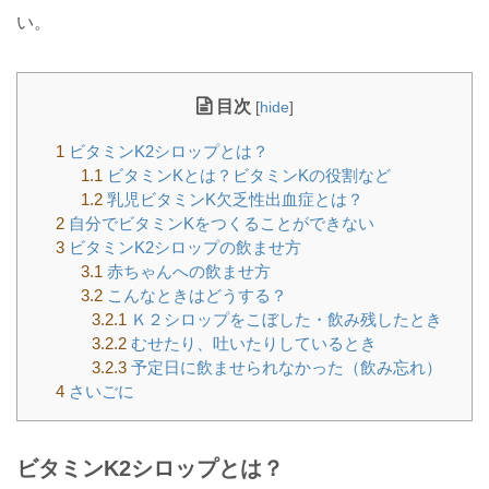
い。
目次
[
hide
]
1
ビタミンK2シロップとは？
1.1
ビタミンKとは？ビタミンKの役割など
1.2
乳児ビタミンK欠乏性出血症とは？
2
自分でビタミンKをつくることができない
3
ビタミンK2シロップの飲ませ方
3.1
赤ちゃんへの飲ませ方
3.2
こんなときはどうする？
3.2.1
Ｋ２シロップをこぼした・飲み残したとき
3.2.2
むせたり、吐いたりしているとき
3.2.3
予定日に飲ませられなかった（飲み忘れ）
4
さいごに
ビタミンK2シロップとは？