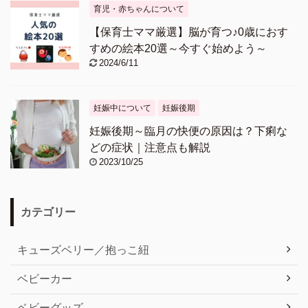
育児・赤ちゃんについて
【保育士ママ厳選】脳が育つ♪0歳におす
すめの絵本20選～今すぐ始めよう～
2024/6/11
妊娠中について
妊娠後期
妊娠後期～臨月の快便の原因は？下痢な
どの症状｜注意点も解説
2023/10/25
カテゴリー
キューズベリー／抱っこ紐
ベビーカー
ベビーグッズ