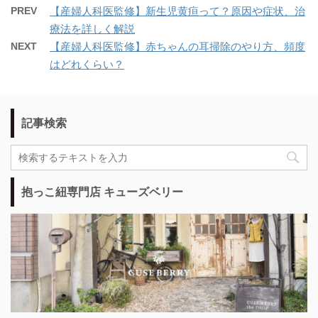
PREV
【産婦人科医監修】新生児黄疸って？原因や症状、治
療法を詳しく解説
NEXT
【産婦人科医監修】赤ちゃんの耳掃除のやり方、頻度
はどれくらい？
記事検索
抱っこ紐専門店 キューズベリー