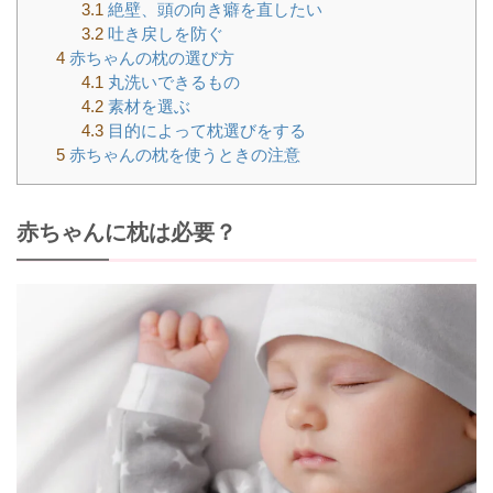
3.1
絶壁、頭の向き癖を直したい
3.2
吐き戻しを防ぐ
4
赤ちゃんの枕の選び方
4.1
丸洗いできるもの
4.2
素材を選ぶ
4.3
目的によって枕選びをする
5
赤ちゃんの枕を使うときの注意
赤ちゃんに枕は必要？