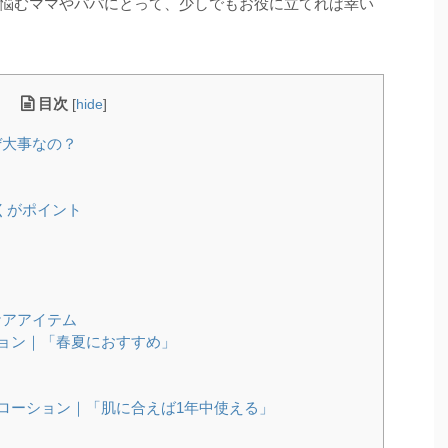
悩むママやパパにとって、少しでもお役に立てれば幸い
目次
[
hide
]
ぜ大事なの？
くがポイント
ケアアイテム
ョン｜「春夏におすすめ」
ローション｜「肌に合えば1年中使える」