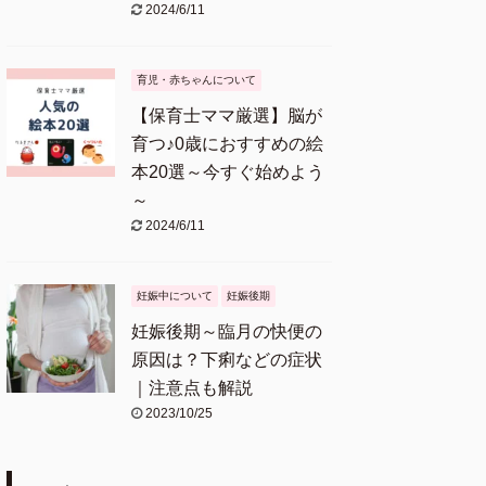
2024/6/11
育児・赤ちゃんについて
【保育士ママ厳選】脳が
育つ♪0歳におすすめの絵
本20選～今すぐ始めよう
～
2024/6/11
妊娠中について
妊娠後期
妊娠後期～臨月の快便の
原因は？下痢などの症状
｜注意点も解説
2023/10/25