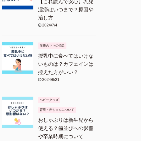
【これ読んで安心】乳児
湿疹はいつまで？原因や
治し方
2024/7/4
産後のママの悩み
授乳中に食べてはいけな
いものは？カフェインは
控えた方がいい？
2024/6/21
ベビーグッズ
育児・赤ちゃんについて
おしゃぶりは新生児から
使える？歯並びへの影響
や卒業時期について