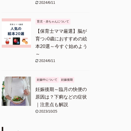
2024/6/11
育児・赤ちゃんについて
【保育士ママ厳選】脳が
育つ♪0歳におすすめの絵
本20選～今すぐ始めよう
～
2024/6/11
妊娠中について
妊娠後期
妊娠後期～臨月の快便の
原因は？下痢などの症状
｜注意点も解説
2023/10/25