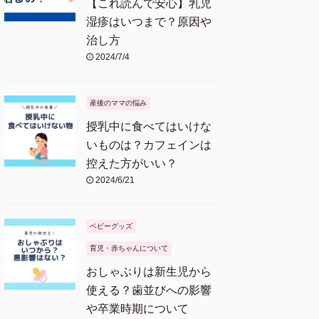
【これ読んで安心】乳児
湿疹はいつまで？原因や
治し方
2024/7/4
産後のママの悩み
授乳中に食べてはいけな
いものは？カフェインは
控えた方がいい？
2024/6/21
ベビーグッズ
育児・赤ちゃんについて
おしゃぶりは新生児から
使える？歯並びへの影響
や卒業時期について