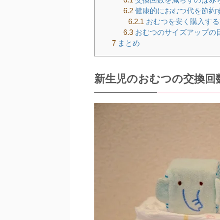
6.2
健康的におむつ代を節約
6.2.1
おむつを安く購入する
6.3
おむつのサイズアップの
7
まとめ
新生児のおむつの交換回