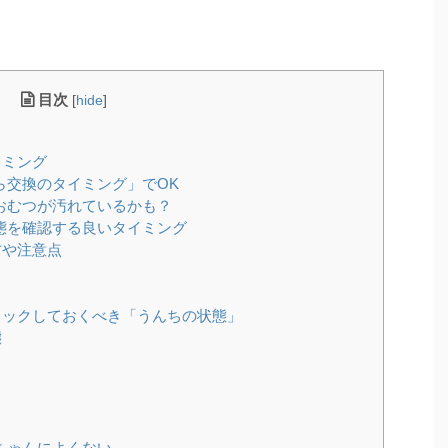
目次
[
hide
]
イミング
ら交換のタイミング」でOK
おむつが汚れているかも？
態を確認する良いタイミング
方や注意点
ックしておくべき「うんちの状態」
態
ちゃんによくない