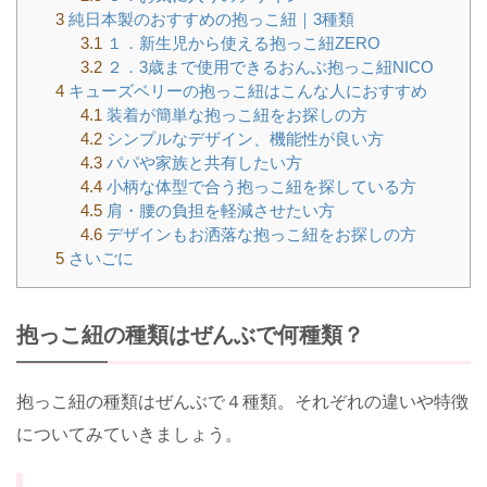
3
純日本製のおすすめの抱っこ紐｜3種類
3.1
１．新生児から使える抱っこ紐ZERO
3.2
２．3歳まで使用できるおんぶ抱っこ紐NICO
4
キューズベリーの抱っこ紐はこんな人におすすめ
4.1
装着が簡単な抱っこ紐をお探しの方
4.2
シンプルなデザイン、機能性が良い方
4.3
パパや家族と共有したい方
4.4
小柄な体型で合う抱っこ紐を探している方
4.5
肩・腰の負担を軽減させたい方
4.6
デザインもお洒落な抱っこ紐をお探しの方
5
さいごに
抱っこ紐の種類はぜんぶで何種類？
抱っこ紐の種類はぜんぶで４種類。それぞれの違いや特徴
についてみていきましょう。