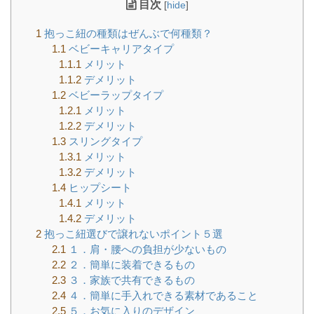
目次
[
hide
]
1
抱っこ紐の種類はぜんぶで何種類？
1.1
ベビーキャリアタイプ
1.1.1
メリット
1.1.2
デメリット
1.2
ベビーラップタイプ
1.2.1
メリット
1.2.2
デメリット
1.3
スリングタイプ
1.3.1
メリット
1.3.2
デメリット
1.4
ヒップシート
1.4.1
メリット
1.4.2
デメリット
2
抱っこ紐選びで譲れないポイント５選
2.1
１．肩・腰への負担が少ないもの
2.2
２．簡単に装着できるもの
2.3
３．家族で共有できるもの
2.4
４．簡単に手入れできる素材であること
2.5
５．お気に入りのデザイン