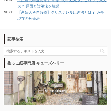
夫？ 原因と対処法を解説
NEXT
【産婦人科医監修】クリステレル圧迫法とは？ 過去
現在の分娩法
記事検索
抱っこ紐専門店 キューズベリー