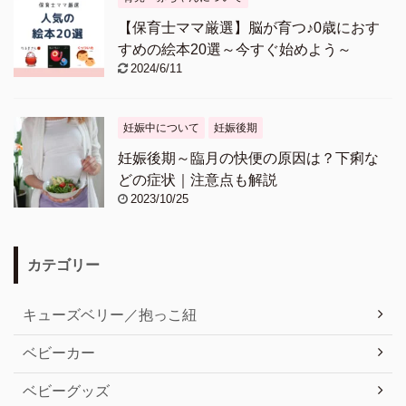
【保育士ママ厳選】脳が育つ♪0歳におす
すめの絵本20選～今すぐ始めよう～
2024/6/11
妊娠中について
妊娠後期
妊娠後期～臨月の快便の原因は？下痢な
どの症状｜注意点も解説
2023/10/25
カテゴリー
キューズベリー／抱っこ紐
ベビーカー
ベビーグッズ