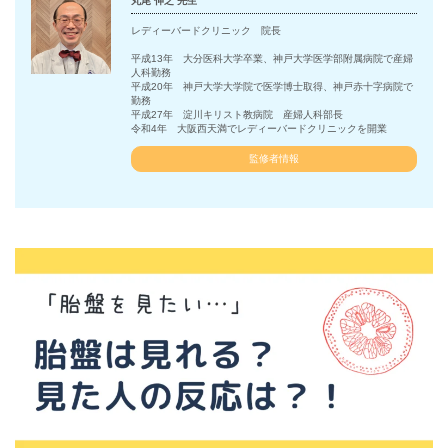
丸尾 伸之 先生
レディーバードクリニック 院長
平成13年 大分医科大学卒業、神戸大学医学部附属病院で産婦
人科勤務
平成20年 神戸大学大学院で医学博士取得、神戸赤十字病院で
勤務
平成27年 淀川キリスト教病院 産婦人科部長
令和4年 大阪西天満でレディーバードクリニックを開業
監修者情報