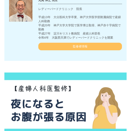
丸尾 伸之 先生
レディーバードクリニック 院長
平成13年 大分医科大学卒業、神戸大学医学部附属病院で産婦
人科勤務
平成20年 神戸大学大学院で医学博士取得、神戸赤十字病院で
勤務
平成27年 淀川キリスト教病院 産婦人科部長
令和4年 大阪西天満でレディーバードクリニックを開業
監修者情報