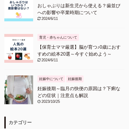
おしゃぶりは新生児から使える？歯並び
への影響や卒業時期について
2024/6/11
育児・赤ちゃんについて
【保育士ママ厳選】脳が育つ♪0歳におす
すめの絵本20選～今すぐ始めよう～
2024/6/11
妊娠中について
妊娠後期
妊娠後期～臨月の快便の原因は？下痢な
どの症状｜注意点も解説
2023/10/25
カテゴリー