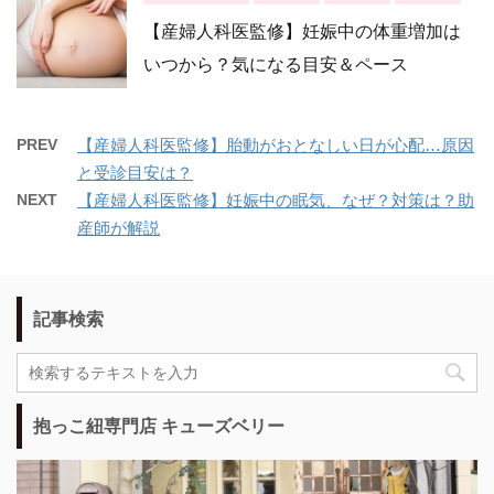
【産婦人科医監修】妊娠中の体重増加は
いつから？気になる目安＆ペース
PREV
【産婦人科医監修】胎動がおとなしい日が心配…原因
と受診目安は？
NEXT
【産婦人科医監修】妊娠中の眠気、なぜ？対策は？助
産師が解説
記事検索
抱っこ紐専門店 キューズベリー