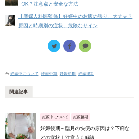
OK？注意点と安全な方法
【産婦人科医監修】妊娠中のお腹の張り、大丈夫？
原因と時期別の症状、危険なサイン
-
妊娠中について
,
妊娠中期
,
妊娠初期
,
妊娠後期
関連記事
妊娠中について
妊娠後期
妊娠後期～臨月の快便の原因は？下痢な
どの症状｜注意点も解説