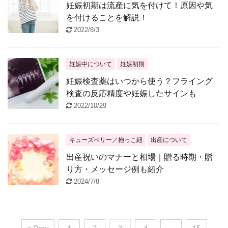
妊娠初期は流産に気を付けて！原因や気
を付けることを解説！
2022/8/3
妊娠中について
妊娠初期
妊娠検査薬はいつから使う？フライング
検査の反応精度や妊娠したサインも
2022/10/29
キューズベリー／抱っこ紐
出産について
出産祝いのマナーと相場｜贈る時期・贈
り方・メッセージ例も紹介
2024/7/8