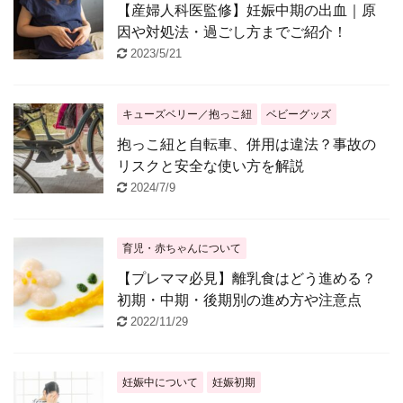
【産婦人科医監修】妊娠中期の出血｜原
因や対処法・過ごし方までご紹介！
2023/5/21
キューズベリー／抱っこ紐
ベビーグッズ
抱っこ紐と自転車、併用は違法？事故の
リスクと安全な使い方を解説
2024/7/9
育児・赤ちゃんについて
【プレママ必見】離乳食はどう進める？
初期・中期・後期別の進め方や注意点
2022/11/29
妊娠中について
妊娠初期