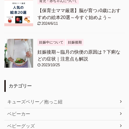
育児・赤ちゃんについて
【保育士ママ厳選】脳が育つ♪0歳におす
すめの絵本20選～今すぐ始めよう～
2024/6/11
妊娠中について
妊娠後期
妊娠後期～臨月の快便の原因は？下痢な
どの症状｜注意点も解説
2023/10/25
カテゴリー
キューズベリー／抱っこ紐
ベビーカー
ベビーグッズ