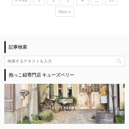
« Prev
1
2
3
4
…
15
Next »
記事検索
抱っこ紐専門店 キューズベリー