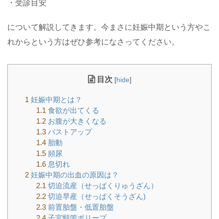
・受診目安
について解説してきます。今まさに妊娠中期という方やこ
れからという方はぜひ参考になさってください。
目次
[
hide
]
1
妊娠中期とは？
1.1
食欲が出てくる
1.2
お腹が大きくなる
1.3
バストアップ
1.4
胎動
1.5
頻尿
1.6
息切れ
2
妊娠中期の出血の原因は？
2.1
切迫流産（せっぱくりゅうざん）
2.2
切迫早産（せっぱくそうざん)
2.3
前置胎盤・低置胎盤
2.4
子宮頸管ポリープ