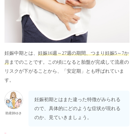
妊娠中期とは、
妊娠
16
週～
27
週の期間、つまり妊娠
5
～
7
か
月
までのことです。この頃になると胎盤が完成して流産の
リスクが下がることから、「安定期」とも呼ばれていま
す。
妊娠初期とはまた違った特徴がみられる
ので、具体的にどのような症状が現れる
助産師ゆき
のか、見ていきましょう。