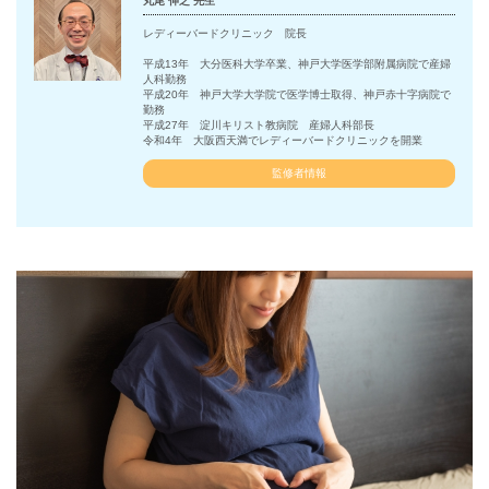
丸尾 伸之 先生
レディーバードクリニック 院長
平成13年 大分医科大学卒業、神戸大学医学部附属病院で産婦
人科勤務
平成20年 神戸大学大学院で医学博士取得、神戸赤十字病院で
勤務
平成27年 淀川キリスト教病院 産婦人科部長
令和4年 大阪西天満でレディーバードクリニックを開業
監修者情報