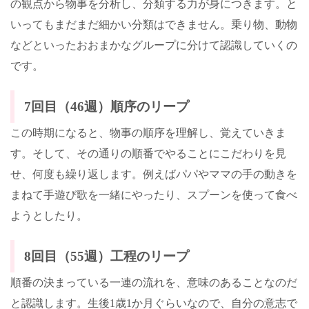
の観点から物事を分析し、分類する力が身につきます。と
いってもまだまだ細かい分類はできません。乗り物、動物
などといったおおまかなグループに分けて認識していくの
です。
7
回目（
46
週）順序のリープ
この時期になると、物事の順序を理解し、覚えていきま
す。そして、その通りの順番でやることにこだわりを見
せ、何度も繰り返します。例えばパパやママの手の動きを
まねて手遊び歌を一緒にやったり、スプーンを使って食べ
ようとしたり。
8
回目（
55
週）工程のリープ
順番の決まっている一連の流れを、意味のあることなのだ
と認識します。生後
1
歳
1
か月ぐらいなので、自分の意志で