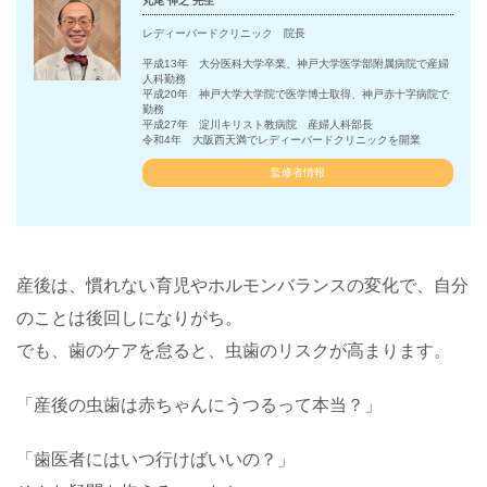
丸尾 伸之 先生
レディーバードクリニック 院長
平成13年 大分医科大学卒業、神戸大学医学部附属病院で産婦
人科勤務
平成20年 神戸大学大学院で医学博士取得、神戸赤十字病院で
勤務
平成27年 淀川キリスト教病院 産婦人科部長
令和4年 大阪西天満でレディーバードクリニックを開業
監修者情報
産後は、慣れない育児やホルモンバランスの変化で、自分
のことは後回しになりがち。
でも、歯のケアを怠ると、虫歯のリスクが高まります。
「産後の虫歯は赤ちゃんにうつるって本当？」
「歯医者にはいつ行けばいいの？」