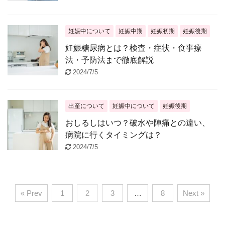
妊娠中について
妊娠中期
妊娠初期
妊娠後期
妊娠糖尿病とは？検査・症状・食事療
法・予防法まで徹底解説
2024/7/5
出産について
妊娠中について
妊娠後期
おしるしはいつ？破水や陣痛との違い、
病院に行くタイミングは？
2024/7/5
« Prev
1
2
3
…
8
Next »