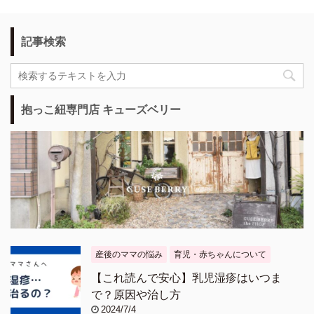
記事検索
抱っこ紐専門店 キューズベリー
産後のママの悩み
育児・赤ちゃんについて
【これ読んで安心】乳児湿疹はいつま
で？原因や治し方
2024/7/4