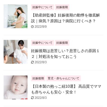
妊娠中について
妊娠後期
【助産師監修】妊娠後期の動悸を徹底解
説｜病気？原因は？病院に行くべき？
2022/8/9
妊娠中について
妊娠後期
妊娠後期は息苦しい？息苦しさの原因１
２｜対処法を知っておこう
2022/8/3
妊娠後期
育児・赤ちゃんについて
【日本製の抱っこ紐10選】 高品質でママ
も赤ちゃんも安心・安全！
2022/8/3