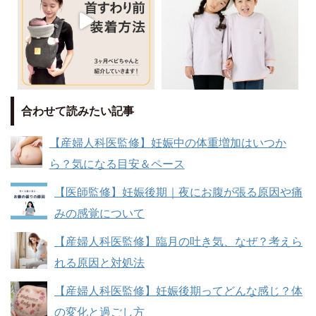
合わせて読みたい記事
【産婦人科医監修】妊娠中の体重増加はいつか
ら？気になる目安＆ペース
【医師監修】妊娠後期｜夜にお腹が張る原因や痛
みの感覚について
【産婦人科医監修】臨月の吐き気、なぜ？考えら
れる原因と対処法
【産婦人科医監修】妊娠後期ってどんな感じ？体
の変化と過ごし方