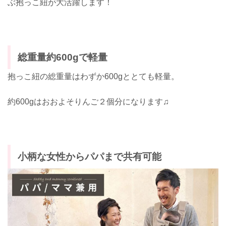
ぶ抱っこ紐が大活躍します！
総重量約600gで軽量
抱っこ紐の総重量はわずか600gととても軽量。
約600gはおおよそりんご２個分になります♫
小柄な女性からパパまで共有可能