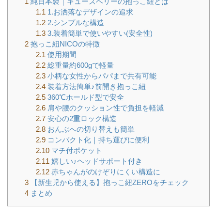
1
純日本製｜キューズベリーの抱っこ紐とは
1.1
1.お洒落なデザインの追求
1.2
2.シンプルな構造
1.3
3.装着簡単で使いやすい(安全性)
2
抱っこ紐NICOの特徴
2.1
使用期間
2.2
総重量約600gで軽量
2.3
小柄な女性からパパまで共有可能
2.4
装着方法簡単♪前開き抱っこ紐
2.5
360℃ホールド型で安全
2.6
肩や腰のクッション性で負担を軽減
2.7
安心の2重ロック構造
2.8
おんぶへの切り替えも簡単
2.9
コンパクト化｜持ち運びに便利
2.10
マチ付ポケット
2.11
嬉しい♪ヘッドサポート付き
2.12
赤ちゃんがのけぞりにくい構造に
3
【新生児から使える】抱っこ紐ZEROをチェック
4
まとめ