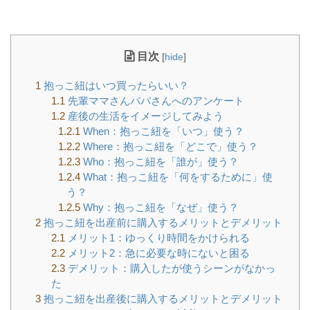
目次
[
hide
]
1
抱っこ紐はいつ買ったらいい？
1.1
先輩ママさんパパさんへのアンケート
1.2
産後の生活をイメージしてみよう
1.2.1
When：抱っこ紐を「いつ」使う？
1.2.2
Where：抱っこ紐を「どこで」使う？
1.2.3
Who：抱っこ紐を「誰が」使う？
1.2.4
What：抱っこ紐を「何をするために」使
う？
1.2.5
Why：抱っこ紐を「なぜ」使う？
2
抱っこ紐を出産前に購入するメリットとデメリット
2.1
メリット1：ゆっくり時間をかけられる
2.2
メリット2：急に必要な時にないと困る
2.3
デメリット：購入したが使うシーンがなかっ
た
3
抱っこ紐を出産後に購入するメリットとデメリット