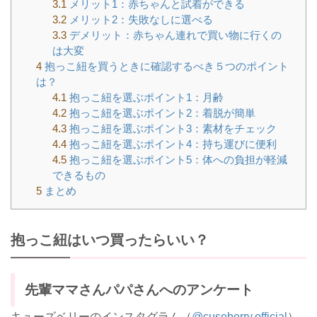
3.1
メリット1：赤ちゃんと試着ができる
3.2
メリット2：失敗なしに選べる
3.3
デメリット：赤ちゃん連れで買い物に行くの
は大変
4
抱っこ紐を買うときに確認するべき５つのポイント
は？
4.1
抱っこ紐を選ぶポイント1：月齢
4.2
抱っこ紐を選ぶポイント2：着脱が簡単
4.3
抱っこ紐を選ぶポイント3：素材をチェック
4.4
抱っこ紐を選ぶポイント4：持ち運びに便利
4.5
抱っこ紐を選ぶポイント5：体への負担が軽減
できるもの
5
まとめ
抱っこ紐はいつ買ったらいい？
先輩ママさんパパさんへのアンケート
キューズベリーのインスタグラム（
@cuseberry.official
）