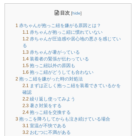
目次
[
hide
]
1
赤ちゃんが抱っこ紐を嫌がる原因とは？
1.1
赤ちゃんが抱っこ紐に慣れていない
1.2
赤ちゃんが圧迫感や居心地の悪さを感じてい
る
1.3
赤ちゃんが暑がっている
1.4
装着者の緊張が伝わっている
1.5
抱っこ紐以外の原因も
1.6
抱っこ紐がどうしても合わない
2
抱っこ紐を嫌がった時の対処法
2.1
まずは正しく抱っこ紐を装着できているかを
確認
2.2
繰り返し使ってみよう
2.3
暑さ対策をする
2.4
抱っこ紐を交換する
3
抱っこを降ろしてからも泣き続けている場合
3.1
室温が不快である
3.2
おむつに不満がある