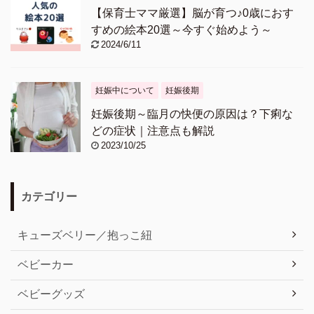
【保育士ママ厳選】脳が育つ♪0歳におす
すめの絵本20選～今すぐ始めよう～
2024/6/11
妊娠中について
妊娠後期
妊娠後期～臨月の快便の原因は？下痢な
どの症状｜注意点も解説
2023/10/25
カテゴリー
キューズベリー／抱っこ紐
ベビーカー
ベビーグッズ