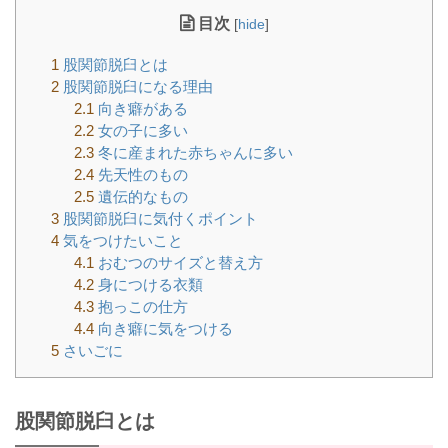
目次
[
hide
]
1
股関節脱臼とは
2
股関節脱臼になる理由
2.1
向き癖がある
2.2
女の子に多い
2.3
冬に産まれた赤ちゃんに多い
2.4
先天性のもの
2.5
遺伝的なもの
3
股関節脱臼に気付くポイント
4
気をつけたいこと
4.1
おむつのサイズと替え方
4.2
身につける衣類
4.3
抱っこの仕方
4.4
向き癖に気をつける
5
さいごに
股関節脱臼とは