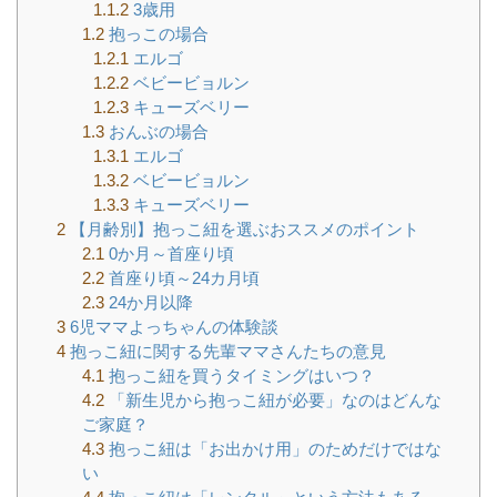
1.1.2
3歳用
1.2
抱っこの場合
1.2.1
エルゴ
1.2.2
ベビービョルン
1.2.3
キューズベリー
1.3
おんぶの場合
1.3.1
エルゴ
1.3.2
ベビービョルン
1.3.3
キューズベリー
2
【月齢別】抱っこ紐を選ぶおススメのポイント
2.1
0か月～首座り頃
2.2
首座り頃～24カ月頃
2.3
24か月以降
3
6児ママよっちゃんの体験談
4
抱っこ紐に関する先輩ママさんたちの意見
4.1
抱っこ紐を買うタイミングはいつ？
4.2
「新生児から抱っこ紐が必要」なのはどんな
ご家庭？
4.3
抱っこ紐は「お出かけ用」のためだけではな
い