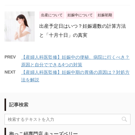
出産について
妊娠中について
妊娠初期
出産予定日はいつ？妊娠週数の計算方法
と「十月十日」の真実
PREV
【産婦人科医監修】妊娠中の便秘、病院に行くべき？
原因と自分でできる4つの対策
NEXT
【産婦人科医監修】妊娠中期の胃痛の原因は？対処方
法を解説
記事検索
抱っこ紐専門店 キューズベリー