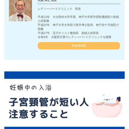
丸尾 伸之 先生
レディーバードクリニック 院長
平成13年 大分医科大学卒業、神戸大学医学部附属病院で産婦
人科勤務
平成20年 神戸大学大学院で医学博士取得、神戸赤十字病院で
勤務
平成27年 淀川キリスト教病院 産婦人科部長
令和4年 大阪西天満でレディーバードクリニックを開業
監修者情報