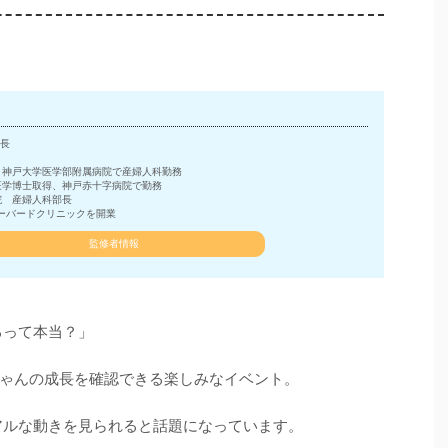
長
、神戸大学医学部附属病院で産婦人科勤務
医学博士取得、神戸赤十字病院で勤務
院 産婦人科部長
ーバードクリニックを開業
監修者情報
るって本当？」
ゃんの成長を確認できる楽しみなイベント。
アルな動きを見られると話題になっています。