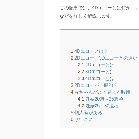
この記事では、4Dエコーとは何か、
などを詳しく解説します。
1
4Dエコーとは？
2
2Dエコー、3Dエコーとの違い
2.1
2Dエコーとは
2.2
3Dエコーとは
2.3
4Dエコーとは
3
2Dエコーが一般的？
4
赤ちゃんがよく見える時期
4.1
妊娠20週～25週頃
4.2
妊娠25～30週頃
5
個人差がある
6
さいごに