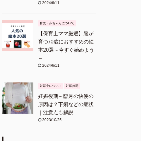
2024/6/11
育児・赤ちゃんについて
【保育士ママ厳選】脳が
育つ♪0歳におすすめの絵
本20選～今すぐ始めよう
～
2024/6/11
妊娠中について
妊娠後期
妊娠後期～臨月の快便の
原因は？下痢などの症状
｜注意点も解説
2023/10/25