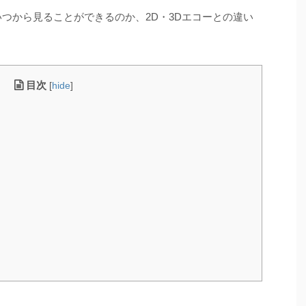
いつから見ることができるのか、2D・3Dエコーとの違い
目次
[
hide
]