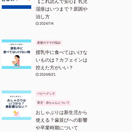
【これ読んで安心】乳児
湿疹はいつまで？原因や
治し方
2024/7/4
産後のママの悩み
授乳中に食べてはいけな
いものは？カフェインは
控えた方がいい？
2024/6/21
ベビーグッズ
育児・赤ちゃんについて
おしゃぶりは新生児から
使える？歯並びへの影響
や卒業時期について