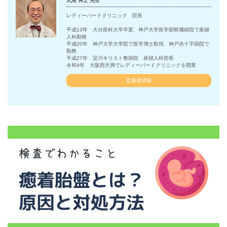
丸尾 伸之 先生
レディーバードクリニック 院長
平成13年 大分医科大学卒業、神戸大学医学部附属病院で産婦
人科勤務
平成20年 神戸大学大学院で医学博士取得、神戸赤十字病院で
勤務
平成27年 淀川キリスト教病院 産婦人科部長
令和4年 大阪西天満でレディーバードクリニックを開業
監修者情報