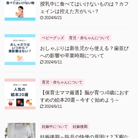
授乳中に食べてはいけないものは？カフ
ェインは控えた方がいい？
2024/6/21
ベビーグッズ
育児・赤ちゃんについて
おしゃぶりは新生児から使える？歯並び
への影響や卒業時期について
2024/6/11
育児・赤ちゃんについて
【保育士ママ厳選】脳が育つ♪0歳におす
すめの絵本20選～今すぐ始めよう～
2024/6/11
妊娠中について
妊娠後期
妊娠後期～臨月の快便の原因は？下痢な