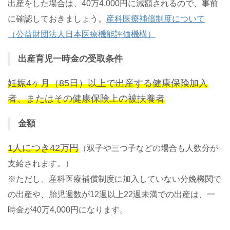
出産をした場合は、40万4,000円に減額されるので、事前
に確認しておきましょう。
産科医療補償制度について
（公益財団法人日本医療機能評価機構）
出産育児一時金の受取条件
妊娠4ヶ月（85日）以上で出産する健康保険加入
者、またはその健康保険上の被扶養者
金額
1人につき42万円
（双子や三つ子などの場合も人数分が
支給されます。）
※ただし、産科医療補償制度に加入していない分娩機関で
の出産や、胎児週数が12週以上22週未満での出産は、一
時金が40万4,000円になります。