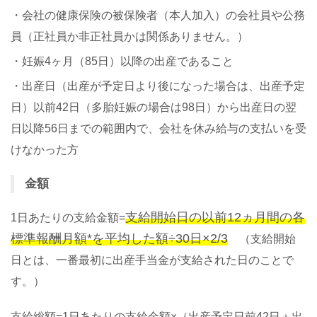
・会社の健康保険の被保険者（本人加入）の会社員や公務
員（正社員か非正社員かは関係ありません。）
・妊娠4ヶ月（85日）以降の出産であること
・出産日（出産が予定日より後になった場合は、出産予定
日）以前42日（多胎妊娠の場合は98日）から出産日の翌
日以降56日までの範囲内で、会社を休み給与の支払いを受
けなかった方
金額
支給開始日の以前12ヵ月間の各
1日あたりの支給金額=
標準報酬月額*を平均した額÷30日×2/3
（支給開始
日とは、一番最初に出産手当金が支給された日のことで
す。）
支給総額=1日あたりの支給金額×（出産予定日前42日＋出