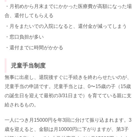
・月初めから月末までにかかった医療費が高額になった場
合、還付してもらえる
・月をまたいでの入院になると、還付金が減ってしまう
・窓口負担が多い
・還付までに時間がかかる
児童手当制度
無事に出産し、退院後すぐに手続きを終わらせたいのが、
児童手当の申請です。児童手当とは、
0
〜
15
歳の子（
15
歳
の誕生日を迎えて最初の
3/31
日まで）を育てている親に支
給されるもの。
一人につき月
15000
円を年
3
回に分けて振り込まれます。
3
歳を迎えると、金額は月
10000
円に下がりますが、第
3
子