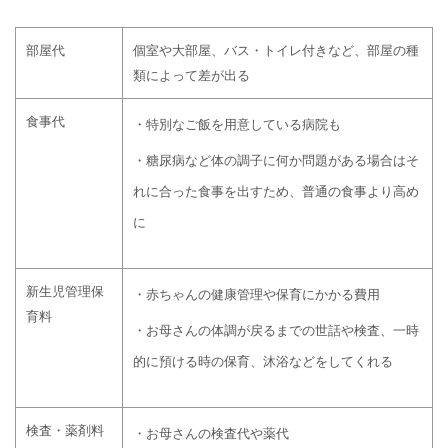
部屋代
個室や大部屋、バス・トイレ付きなど、部屋の種
類によって差が出る
食事代
・特別なご飯を用意している病院も
・糖尿病など体の調子に何か問題がある場合はそ
れに合った食事を出すため、普通の食事より高め
に
新生児管理保
・赤ちゃんの健康管理や保育にかかる費用
育料
・お母さんの体調が戻るまでの世話や検査、一時
的に預ける時の保育、沐浴などをしてくれる
検査・薬剤料
・お母さんの検査代や薬代