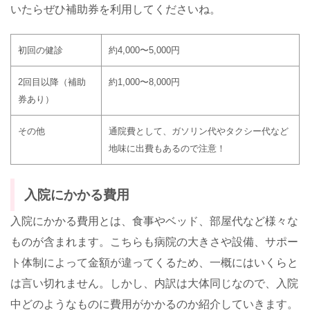
いたらぜひ補助券を利用してくださいね。
初回の健診
約
4,000
〜
5,000
円
2
回目以降（補助
約
1,000
〜
8,000
円
券あり）
その他
通院費として、ガソリン代やタクシー代など
地味に出費もあるので注意！
入院にかかる費用
入院にかかる費用とは、食事やベッド、部屋代など様々な
ものが含まれます。こちらも病院の大きさや設備、サポー
ト体制によって金額が違ってくるため、一概にはいくらと
は言い切れません。しかし、内訳は大体同じなので、入院
中どのようなものに費用がかかるのか紹介していきます。