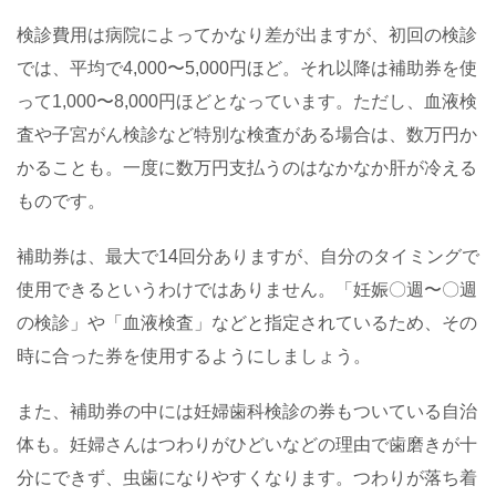
検診費用は病院によってかなり差が出ますが、初回の検診
では、平均で
4,000
〜
5,000
円ほど。それ以降は補助券を使
って
1,000
〜
8,000
円ほどとなっています。ただし、血液検
査や子宮がん検診など特別な検査がある場合は、数万円か
かることも。一度に数万円支払うのはなかなか肝が冷える
ものです。
補助券は、最大で
14
回分ありますが、自分のタイミングで
使用できるというわけではありません。「妊娠〇週〜〇週
の検診」や「血液検査」などと指定されているため、その
時に合った券を使用するようにしましょう。
また、補助券の中には妊婦歯科検診の券もついている自治
体も。妊婦さんはつわりがひどいなどの理由で歯磨きが十
分にできず、虫歯になりやすくなります。つわりが落ち着