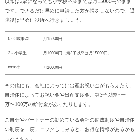
以降は
3
歳になっても小学校卒業までは月
15000
円のまま
です。できるだけ早めに申請した方が損をしないので、退
院後は早めに役所へ行きましょう。
0
～
3
歳未満
月
15000
円
3
～小学生
月
10000
円（第
3
子以降は月
15000
円）
中学生
月
10000
円
その他にも、会社によっては出産お祝い金がもらえたり、
自治体によってお祝い金や出産支度金、第
3
子以降○十
万〜
100
万の給付金があったりします。
ご自分やパートナーの勤めている会社の助成制度や自治体
の制度を一度チェックしてみると、お得な情報があるかも
しれませんよ。