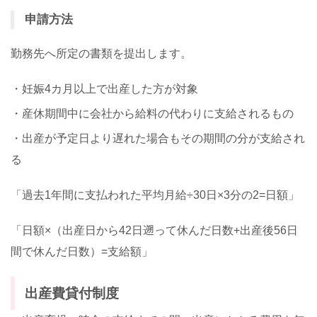
申請方法
勤務先へ所定の書類を提出します。
・妊娠
4
カ月以上で出産した方が対象
・産休期間中に会社から給料の代わりに支給されるもの
・出産が予定日より遅れた場合もその期間の分が支給され
る
「過去
1
年間に支払われた平均月給
÷30
日
×3
分の
2=
日額」
「日額
×
（出産日から
42
日遡って休んだ日数
+
出産後
56
日
間で休んだ日数）
=
支給額」
出産費貸付制度