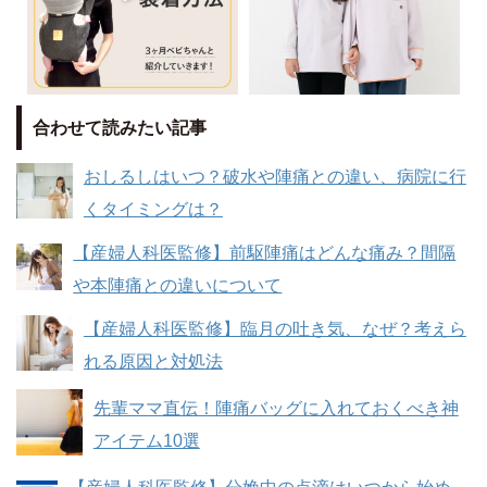
合わせて読みたい記事
おしるしはいつ？破水や陣痛との違い、病院に行
くタイミングは？
【産婦人科医監修】前駆陣痛はどんな痛み？間隔
や本陣痛との違いについて
【産婦人科医監修】臨月の吐き気、なぜ？考えら
れる原因と対処法
先輩ママ直伝！陣痛バッグに入れておくべき神
アイテム10選