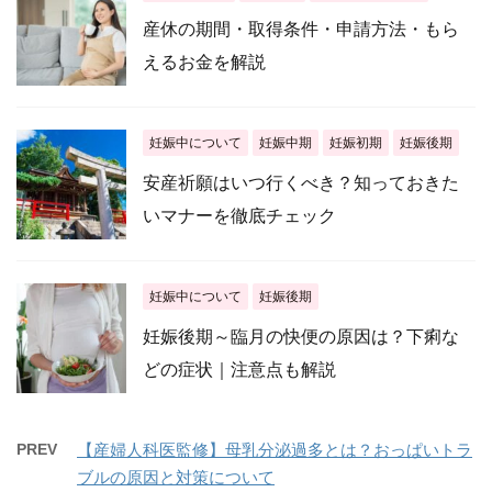
産休の期間・取得条件・申請方法・もら
えるお金を解説
妊娠中について
妊娠中期
妊娠初期
妊娠後期
安産祈願はいつ行くべき？知っておきた
いマナーを徹底チェック
妊娠中について
妊娠後期
妊娠後期～臨月の快便の原因は？下痢な
どの症状｜注意点も解説
PREV
【産婦人科医監修】母乳分泌過多とは？おっぱいトラ
ブルの原因と対策について