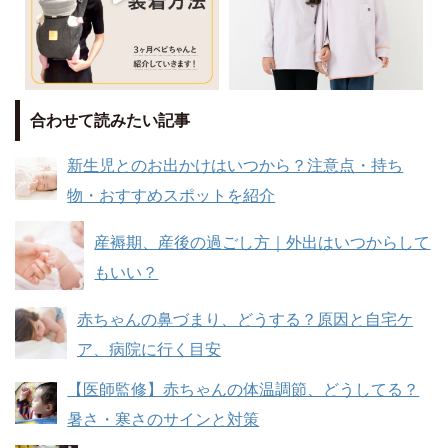
合わせて読みたい記事
新生児とのお出かけはいつから？注意点・持ち
物・おすすめスポットを紹介
産褥期、産後の過ごし方｜外出はいつからして
もいい？
赤ちゃんの鼻づまり、どうする？原因と自宅ケ
ア、病院に行く目安
【医師監修】赤ちゃんの体温調節、どうしてる？
暑さ・寒さのサインと対策