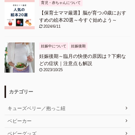
育児・赤ちゃんについて
【保育士ママ厳選】脳が育つ♪0歳におす
すめの絵本20選～今すぐ始めよう～
2024/6/11
妊娠中について
妊娠後期
妊娠後期～臨月の快便の原因は？下痢な
どの症状｜注意点も解説
2023/10/25
カテゴリー
キューズベリー／抱っこ紐
ベビーカー
ベビーグッズ