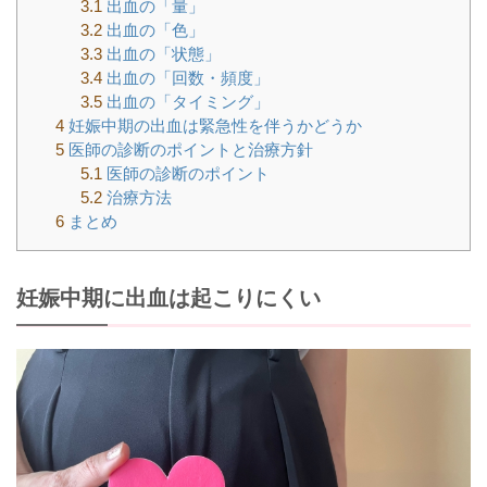
3.1
出血の「量」
3.2
出血の「色」
3.3
出血の「状態」
3.4
出血の「回数・頻度」
3.5
出血の「タイミング」
4
妊娠中期の出血は緊急性を伴うかどうか
5
医師の診断のポイントと治療方針
5.1
医師の診断のポイント
5.2
治療方法
6
まとめ
妊娠中期に出血は起こりにくい