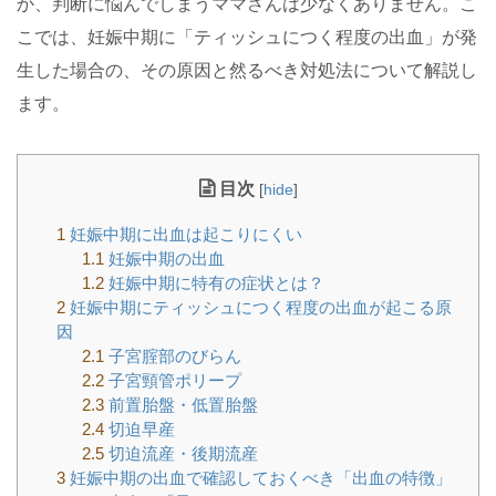
か、判断に悩んでしまうママさんは少なくありません。こ
こでは、妊娠中期に「ティッシュにつく程度の出血」が発
生した場合の、その原因と然るべき対処法について解説し
ます。
目次
[
hide
]
1
妊娠中期に出血は起こりにくい
1.1
妊娠中期の出血
1.2
妊娠中期に特有の症状とは？
2
妊娠中期にティッシュにつく程度の出血が起こる原
因
2.1
子宮腟部のびらん
2.2
子宮頸管ポリープ
2.3
前置胎盤・低置胎盤
2.4
切迫早産
2.5
切迫流産・後期流産
3
妊娠中期の出血で確認しておくべき「出血の特徴」