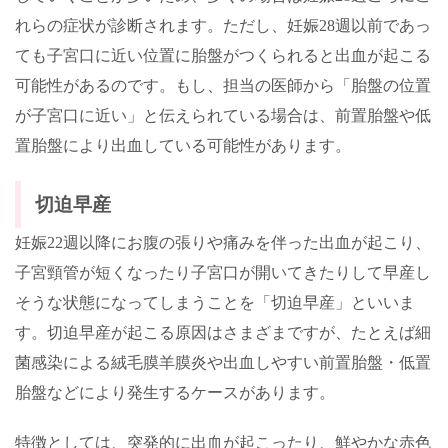
れらの症状が診断されます。ただし、妊娠
28
週以前であっ
ても子宮口に近い位置に胎盤がつくられると出血が起こる
可能性があるのです。もし、担当の医師から「胎盤の位置
が子宮口に近い」と伝えられている場合は、前置胎盤や低
置胎盤により出血している可能性があります。
切迫早産
妊娠
22
週以降にお腹の張りや痛みを伴った出血が起こり、
子宮頸管が短くなったり子宮口が開いてきたりして早産し
そうな状態になってしまうことを「切迫早産」といいま
す。切迫早産が起こる原因はさまざまですが、たとえば細
菌感染による絨毛膜羊膜炎や出血しやすい前置胎盤・低置
胎盤などにより発生するケースがあります。
特徴としては、突発的に出血が起こったり、鮮やかな赤色