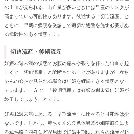
の出血が見られる、出血量が多いときには早産のリスクが
高まっている可能性があります。後述する「切迫流産」と
ともに、早期に病院を受診して適切な処置を施す必要があ
る危険性のある状態です。
切迫流産・後期流産
妊娠
22
週未満の状態でお腹の痛みや張りを伴った出血が起
こると「切迫流産」と診断されることがありますが、赤ち
ゃんの心拍が見られる場合は妊娠を継続できる状態となっ
ています。一方で、「後期流産」は妊娠
22
週未満に妊娠が
終了してしまうことです。
妊娠
12
週未満に起こる「早期流産」に比べると可能性は少
ないです。しかし、赤ちゃんの染色体異常や細菌感染によ
る絨毛膜羊膜炎などが原因で妊娠中期にこれらの流産が起