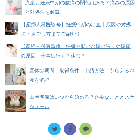
流産と妊娠中期の腰痛の関係はある？痛みの原因
と対処法を解説
【産婦人科医監修】妊娠中期の出血｜原因や対処
法・過ごし方までご紹介！
【産婦人科医監修】妊娠中期のお腹の張りや腹痛
の原因｜仕事は行く？休む？
産休の期間・取得条件・申請方法・もらえるお
金を解説
出産準備はいつから始める？必要なこととスケ
ジュール