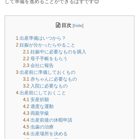
して準備を進めることができるはずです😊
目次
[
hide
]
1
出産準備はいつから？
2
妊娠が分かったらやること
2.1
妊娠中に必要なものを購入
2.2
母子手帳をもらう
2.3
会社に報告
3
出産前に準備しておくもの
3.1
赤ちゃんに必要なもの
3.2
入院に必要なもの
4
出産前にしておくこと
4.1
安産祈願
4.2
適度な運動
4.3
両親学級
4.4
出産前後の休暇申請
4.5
虫歯の治療
4.6
出産場所を決める