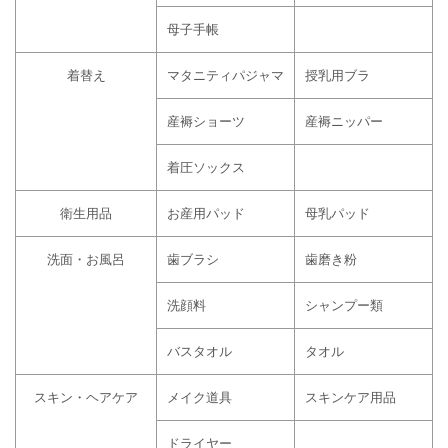
母子手帳
着替え
マタニティパジャマ
授乳用ブラ
産褥ショーツ
産褥ニッパー
着圧ソックス
衛生用品
お産用パッド
母乳パッド
洗面・お風呂
歯ブラシ
歯磨き粉
洗顔料
シャンプー類
バスタオル
タオル
スキン・ヘアケア
メイク道具
スキンケア用品
ドライヤー