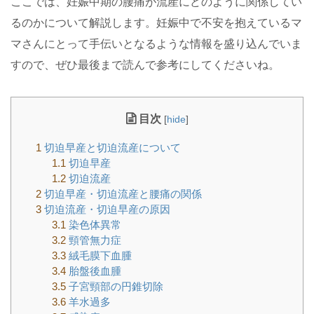
ここでは、妊娠中期の腰痛が流産にどのように関係してい
るのかについて解説します。妊娠中で不安を抱えているマ
マさんにとって手伝いとなるような情報を盛り込んでいま
すので、ぜひ最後まで読んで参考にしてくださいね。
目次
[
hide
]
1
切迫早産と切迫流産について
1.1
切迫早産
1.2
切迫流産
2
切迫早産・切迫流産と腰痛の関係
3
切迫流産・切迫早産の原因
3.1
染色体異常
3.2
頸管無力症
3.3
絨毛膜下血腫
3.4
胎盤後血腫
3.5
子宮頸部の円錐切除
3.6
羊水過多