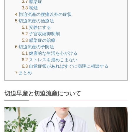
3.7
感染症
3.8
喫煙
4
切迫流産の腰痛以外の症状
5
切迫流産の治療法
5.1
安静にする
5.2
子宮収縮抑制剤
5.3
感染症の治療
6
切迫流産の予防法
6.1
健康的な生活を心がける
6.2
ストレスを溜めこまない
6.3
自覚症状があればすぐに病院に相談する
7
まとめ
切迫早産と切迫流産について