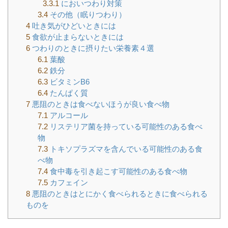
3.3.1
においつわり対策
3.4
その他（眠りつわり）
4
吐き気がひどいときには
5
食欲が止まらないときには
6
つわりのときに摂りたい栄養素４選
6.1
葉酸
6.2
鉄分
6.3
ビタミンB6
6.4
たんぱく質
7
悪阻のときは食べないほうが良い食べ物
7.1
アルコール
7.2
リステリア菌を持っている可能性のある食べ
物
7.3
トキソプラズマを含んでいる可能性のある食
べ物
7.4
食中毒を引き起こす可能性のある食べ物
7.5
カフェイン
8
悪阻のときはとにかく食べられるときに食べられる
ものを