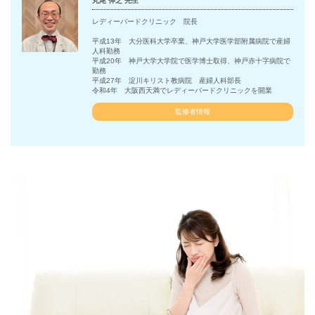
丸尾 伸之 先生
レディーバードクリニック 院長
平成13年 大分医科大学卒業、神戸大学医学部附属病院で産婦
人科勤務
平成20年 神戸大学大学院で医学博士取得、神戸赤十字病院で
勤務
平成27年 淀川キリスト教病院 産婦人科部長
令和4年 大阪西天満でレディーバードクリニックを開業
監修者情報