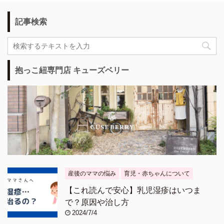
記事検索
抱っこ紐専門店 キューズベリー
産後のママの悩み
育児・赤ちゃんについて
【これ読んで安心】乳児湿疹はいつま
で？原因や治し方
2024/7/4