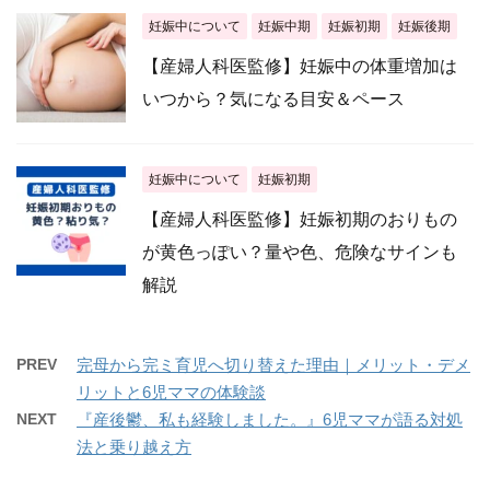
妊娠中について
妊娠中期
妊娠初期
妊娠後期
【産婦人科医監修】妊娠中の体重増加は
いつから？気になる目安＆ペース
妊娠中について
妊娠初期
【産婦人科医監修】妊娠初期のおりもの
が黄色っぽい？量や色、危険なサインも
解説
PREV
完母から完ミ育児へ切り替えた理由｜メリット・デメ
リットと6児ママの体験談
NEXT
『産後鬱、私も経験しました。』6児ママが語る対処
法と乗り越え方