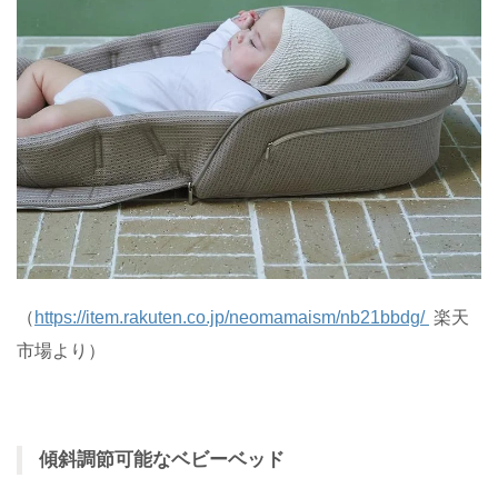
（
https://item.rakuten.co.jp/neomamaism/nb21bbdg/
楽天
市場より）
傾斜調節可能なベビーベッド