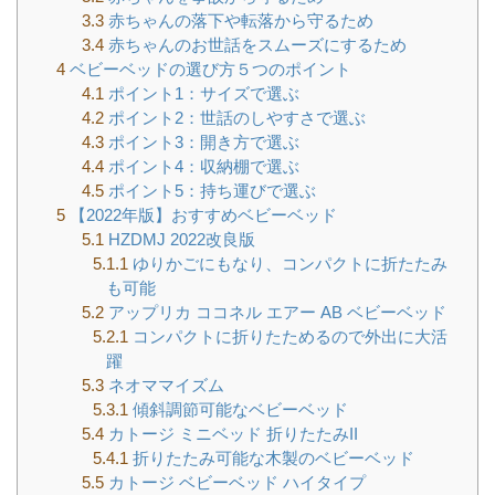
3.3
赤ちゃんの落下や転落から守るため
3.4
赤ちゃんのお世話をスムーズにするため
4
ベビーベッドの選び方５つのポイント
4.1
ポイント1：サイズで選ぶ
4.2
ポイント2：世話のしやすさで選ぶ
4.3
ポイント3：開き方で選ぶ
4.4
ポイント4：収納棚で選ぶ
4.5
ポイント5：持ち運びで選ぶ
5
【2022年版】おすすめベビーベッド
5.1
HZDMJ 2022改良版
5.1.1
ゆりかごにもなり、コンパクトに折たたみ
も可能
5.2
アップリカ ココネル エアー AB ベビーベッド
5.2.1
コンパクトに折りたためるので外出に大活
躍
5.3
ネオママイズム
5.3.1
傾斜調節可能なベビーベッド
5.4
カトージ ミニベッド 折りたたみII
5.4.1
折りたたみ可能な木製のベビーベッド
5.5
カトージ ベビーベッド ハイタイプ