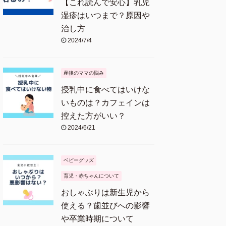
【これ読んで安心】乳児
湿疹はいつまで？原因や
治し方
2024/7/4
産後のママの悩み
授乳中に食べてはいけな
いものは？カフェインは
控えた方がいい？
2024/6/21
ベビーグッズ
育児・赤ちゃんについて
おしゃぶりは新生児から
使える？歯並びへの影響
や卒業時期について