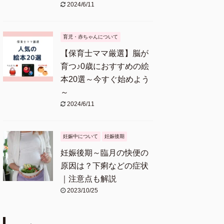
2024/6/11
育児・赤ちゃんについて
【保育士ママ厳選】脳が
育つ♪0歳におすすめの絵
本20選～今すぐ始めよう
～
2024/6/11
妊娠中について
妊娠後期
妊娠後期～臨月の快便の
原因は？下痢などの症状
｜注意点も解説
2023/10/25