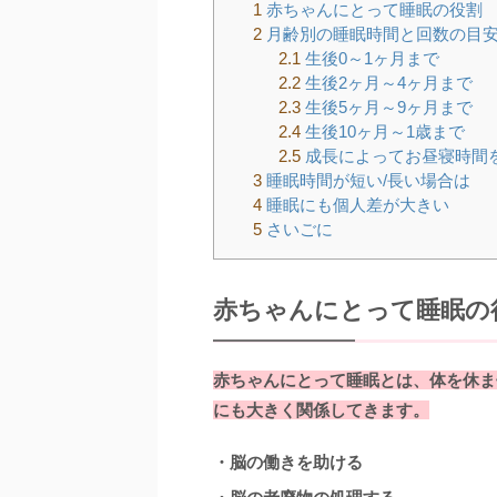
1
赤ちゃんにとって睡眠の役割
2
月齢別の睡眠時間と回数の目
2.1
生後0～1ヶ月まで
2.2
生後2ヶ月～4ヶ月まで
2.3
生後5ヶ月～9ヶ月まで
2.4
生後10ヶ月～1歳まで
2.5
成長によってお昼寝時間
3
睡眠時間が短い/長い場合は
4
睡眠にも個人差が大きい
5
さいごに
赤ちゃんにとって睡眠の
赤ちゃんにとって睡眠とは、体を休ま
にも大きく関係してきます。
・脳の働きを助ける