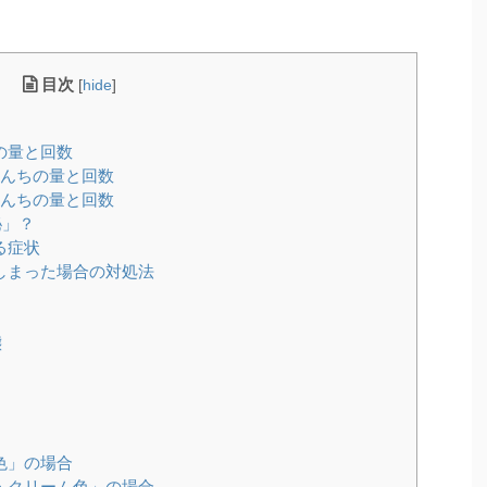
目次
[
hide
]
の量と回数
うんちの量と回数
うんちの量と回数
秘」？
る症状
しまった場合の対処法
？
態
色」の場合
・クリーム色」の場合