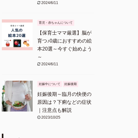
2024/6/11
育児・赤ちゃんについて
【保育士ママ厳選】脳が
育つ♪0歳におすすめの絵
本20選～今すぐ始めよう
～
2024/6/11
妊娠中について
妊娠後期
妊娠後期～臨月の快便の
原因は？下痢などの症状
｜注意点も解説
2023/10/25